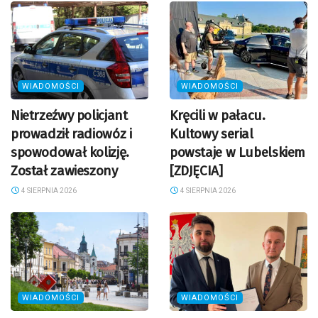
WIADOMOŚCI
WIADOMOŚCI
Nietrzeźwy policjant
Kręcili w pałacu.
prowadził radiowóz i
Kultowy serial
spowodował kolizję.
powstaje w Lubelskiem
Został zawieszony
[ZDJĘCIA]
4 SIERPNIA 2026
4 SIERPNIA 2026
WIADOMOŚCI
WIADOMOŚCI