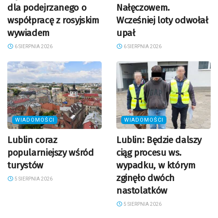
dla podejrzanego o
Nałęczowem.
współpracę z rosyjskim
Wcześniej loty odwołał
wywiadem
upał
6 SIERPNIA 2026
6 SIERPNIA 2026
WIADOMOŚCI
WIADOMOŚCI
Lublin coraz
Lublin: Będzie dalszy
popularniejszy wśród
ciąg procesu ws.
turystów
wypadku, w którym
zginęło dwóch
5 SIERPNIA 2026
nastolatków
5 SIERPNIA 2026