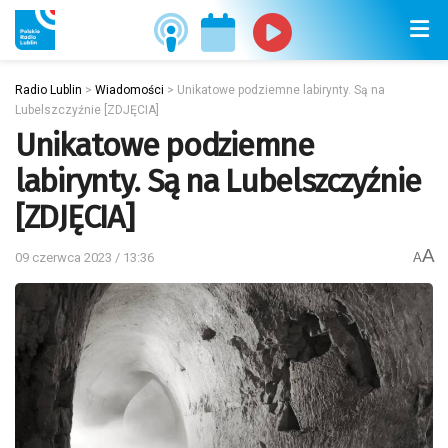
Radio Lublin
>
Wiadomości
>
Unikatowe podziemne labirynty. Są na
Lubelszczyźnie [ZDJĘCIA]
Unikatowe podziemne
labirynty. Są na Lubelszczyźnie
[ZDJĘCIA]
A
09 czerwca 2023 / 13:36
A