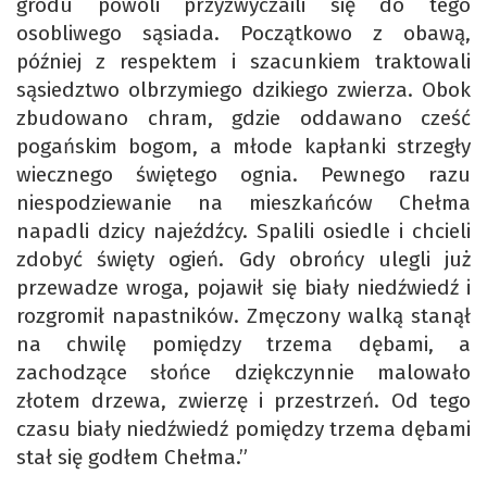
grodu powoli przyzwyczaili się do tego
osobliwego sąsiada. Początkowo z obawą,
później z respektem i szacunkiem traktowali
sąsiedztwo olbrzymiego dzikiego zwierza. Obok
zbudowano chram, gdzie oddawano cześć
pogańskim bogom, a młode kapłanki strzegły
wiecznego świętego ognia. Pewnego razu
niespodziewanie na mieszkańców Chełma
napadli dzicy najeźdźcy. Spalili osiedle i chcieli
zdobyć święty ogień. Gdy obrońcy ulegli już
przewadze wroga, pojawił się biały niedźwiedź i
rozgromił napastników. Zmęczony walką stanął
na chwilę pomiędzy trzema dębami, a
zachodzące słońce dziękczynnie malowało
złotem drzewa, zwierzę i przestrzeń. Od tego
czasu biały niedźwiedź pomiędzy trzema dębami
stał się godłem Chełma.”