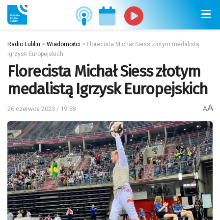
Radio Lublin
>
Wiadomości
>
Florecista Michał Siess złotym medalistą
Igrzysk Europejskich
Florecista Michał Siess złotym
medalistą Igrzysk Europejskich
A
26 czerwca 2023 / 19:58
A