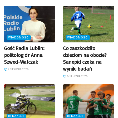
WIADOMOŚCI
WIADOMOŚCI
Gość Radia Lublin:
Co zaszkodziło
politolog dr Anna
dzieciom na obozie?
Szwed-Walczak
Sanepid czeka na
wyniki badań
7 SIERPNIA 2026
6 SIERPNIA 2026
REDAKCJE
REDAKCJE