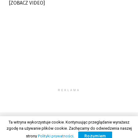
[ZOBACZ VIDEO]
REKLAMA
Ta witryna wykorzystuje cookie. Kontynuując przeglądanie wyrażasz
zgodę na używanie plików cookie. Zachęcamy do odwiedzenia naszej
© 2026 Wszelkie prawa zastrzeżone. Radio Lublin S.A. w likwidacji
strony
Polityki prywatności
.
Rozumiem