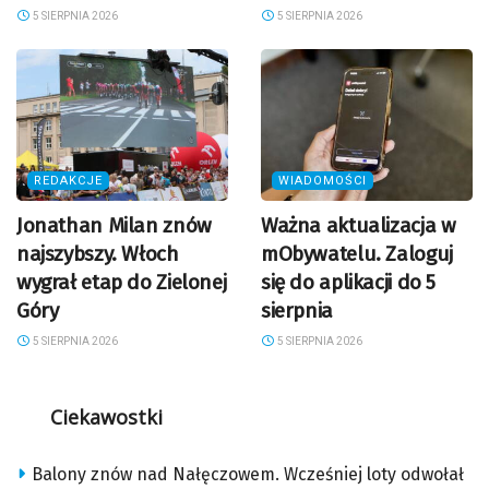
5 SIERPNIA 2026
5 SIERPNIA 2026
REDAKCJE
WIADOMOŚCI
Jonathan Milan znów
Ważna aktualizacja w
najszybszy. Włoch
mObywatelu. Zaloguj
wygrał etap do Zielonej
się do aplikacji do 5
Góry
sierpnia
5 SIERPNIA 2026
5 SIERPNIA 2026
Ciekawostki
Balony znów nad Nałęczowem. Wcześniej loty odwołał