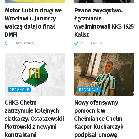
Motor Lublin drugi we
Pewne zwycięstwo.
Wrocławiu. Juniorzy
Łęcznianie
walczą dalej o finał
wyeliminowali KKS 1925
DMPJ
Kalisz
5 SIERPNIA 2026
5 SIERPNIA 2026
REDAKCJE
REDAKCJE
CHKS Chełm
Nowy ofensywny
zatrzymuje kolejnych
pomocnik w
siatkarzy. Ostaszewski i
Chełmiance Chełm.
Piotrowski z nowymi
Kacper Kucharczyk
kontraktami
podpisał umowę