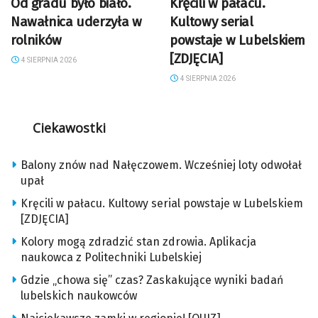
Od gradu było biało.
Kręcili w pałacu.
Nawałnica uderzyła w
Kultowy serial
rolników
powstaje w Lubelskiem
[ZDJĘCIA]
4 SIERPNIA 2026
4 SIERPNIA 2026
Ciekawostki
Balony znów nad Nałęczowem. Wcześniej loty odwołał
upał
Kręcili w pałacu. Kultowy serial powstaje w Lubelskiem
[ZDJĘCIA]
Kolory mogą zdradzić stan zdrowia. Aplikacja
naukowca z Politechniki Lubelskiej
Gdzie „chowa się” czas? Zaskakujące wyniki badań
lubelskich naukowców