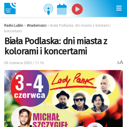
Radio Lublin
>
Wiadomości
>
Biała Podlaska: dni miasta z kolorami i
koncertami
Biała Podlaska: dni miasta z
kolorami i koncertami
A
03 czerwca 2023 / 11:16
A