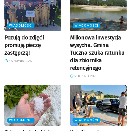
WIADOMOŚCI
WIADOMOŚCI
Pozują do zdjęć i
Milionowa inwestycja
promują pieczę
wysycha. Gmina
zastępczą!
Tuczna szuka ratunku
dla zbiornika
5 SIERPNIA 2026
retencyjnego
5 SIERPNIA 2026
WIADOMOŚCI
WIADOMOŚCI