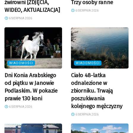
żwirowni [ZDJĘCIA,
Trzy osoby ranne
WIDEO, AKTUALIZACJA]
6 SIERPNIA 2026
6 SIERPNIA 2026
WIADOMOŚCI
WIADOMOŚCI
Dni Konia Arabskiego
Ciało 48-latka
od piątku w Janowie
odnalezione w
Podlaskim. W pokazie
zbiorniku. Trwają
prawie 130 koni
poszukiwania
kolejnego mężczyzny
6 SIERPNIA 2026
6 SIERPNIA 2026