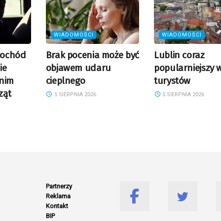
WIADOMOŚCI
WIADOMOŚCI
mochód
Brak pocenia może być
Lublin coraz
ie
objawem udaru
popularniejszy 
 nim
cieplnego
turystów
ząt
5 SIERPNIA 2026
5 SIERPNIA 2026
Partnerzy
Reklama
Kontakt
BIP