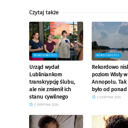
Czytaj także
WIADOMOŚCI
WIADOMOŚCI
Urząd wydał
Rekordowo nisk
Lubliniankom
poziom Wisły w
transkrypcję ślubu,
Annopolu. Tak 
ale nie zmienił ich
było od ponad 
stanu cywilnego
5 SIERPNIA 2026
5 SIERPNIA 2026