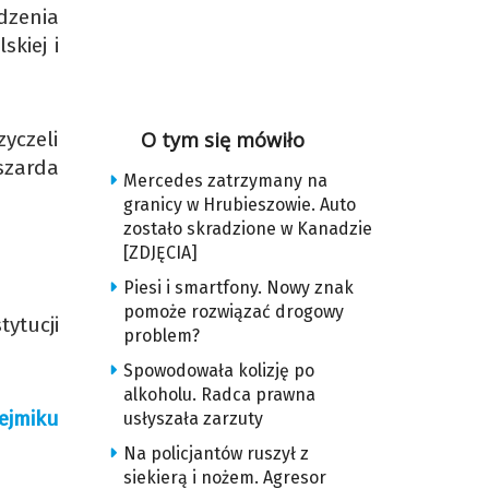
dzenia
skiej i
zyczeli
O tym się mówiło
szarda
Mercedes zatrzymany na
granicy w Hrubieszowie. Auto
zostało skradzione w Kanadzie
[ZDJĘCIA]
Piesi i smartfony. Nowy znak
pomoże rozwiązać drogowy
ytucji
problem?
Spowodowała kolizję po
alkoholu. Radca prawna
ejmiku
usłyszała zarzuty
Na policjantów ruszył z
siekierą i nożem. Agresor