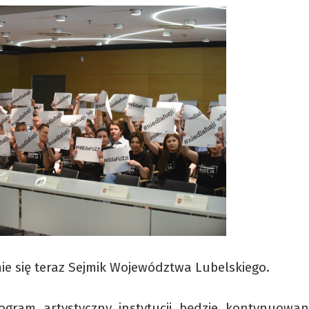
mie się teraz Sejmik Województwa Lubelskiego.
gram artystyczny instytucji będzie kontynuowa