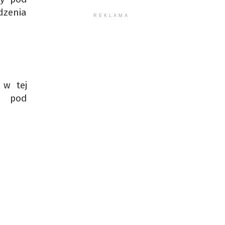
dzenia
REKLAMA
 w tej
m pod