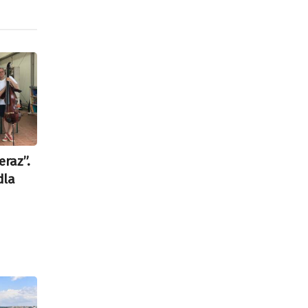
eraz”.
dla