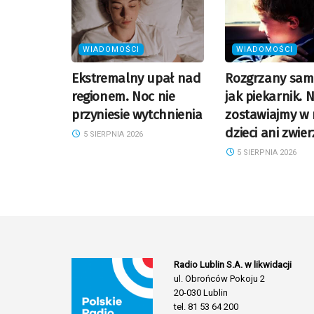
WIADOMOŚCI
WIADOMOŚCI
Ekstremalny upał nad
Rozgrzany sa
regionem. Noc nie
jak piekarnik. N
przyniesie wytchnienia
zostawiajmy w
dzieci ani zwier
5 SIERPNIA 2026
5 SIERPNIA 2026
Radio Lublin S.A. w likwidacji
ul. Obrońców Pokoju 2
20-030 Lublin
tel. 81 53 64 200