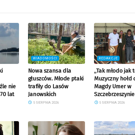
WIADOMOŚCI
REDAKCJE
i
Nowa szansa dla
„Tak młodo jak t
głuszców. Młode ptaki
Muzyczny hołd 
źle nie
trafiły do Lasów
Magdy Umer w
70 lat
Janowskich
Szczebrzeszynie
5 SIERPNIA 2026
5 SIERPNIA 2026