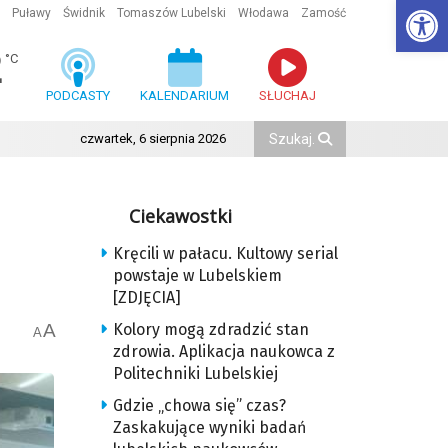
Ot
Puławy
Świdnik
Tomaszów Lubelski
Włodawa
Zamość
2
°C
PODCASTY
KALENDARIUM
SŁUCHAJ
czwartek, 6 sierpnia 2026
Ciekawostki
Kręcili w pałacu. Kultowy serial
powstaje w Lubelskiem
[ZDJĘCIA]
A
Kolory mogą zdradzić stan
A
zdrowia. Aplikacja naukowca z
Politechniki Lubelskiej
Gdzie „chowa się” czas?
Zaskakujące wyniki badań