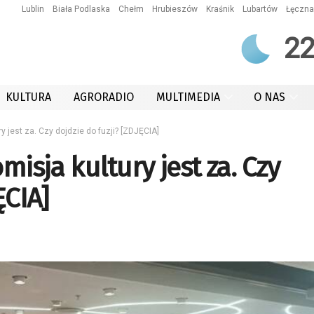
Lublin
Biała Podlaska
Chełm
Hrubieszów
Kraśnik
Lubartów
Łęczna
2
KULTURA
AGRORADIO
MULTIMEDIA
O NAS
y jest za. Czy dojdzie do fuzji? [ZDJĘCIA]
misja kultury jest za. Czy
ĘCIA]