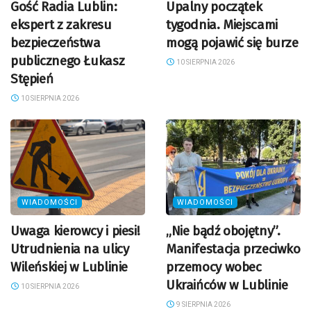
Gość Radia Lublin:
Upalny początek
ekspert z zakresu
tygodnia. Miejscami
bezpieczeństwa
mogą pojawić się burze
publicznego Łukasz
10 SIERPNIA 2026
Stępień
10 SIERPNIA 2026
WIADOMOŚCI
WIADOMOŚCI
Uwaga kierowcy i piesi!
„Nie bądź obojętny”.
Utrudnienia na ulicy
Manifestacja przeciwko
Wileńskiej w Lublinie
przemocy wobec
Ukraińców w Lublinie
10 SIERPNIA 2026
9 SIERPNIA 2026