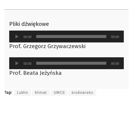
Pliki dźwiękowe
Odtwarzacz
00:00
00:00
plików
Prof. Grzegorz Grzywaczewski
dźwiękowych
Odtwarzacz
00:00
00:00
plików
Prof. Beata Jeżyńska
dźwiękowych
Tagi:
Lublin
klimat
UMCS
środowisko