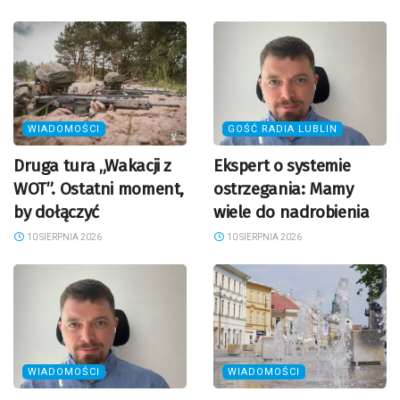
WIADOMOŚCI
GOŚĆ RADIA LUBLIN
Druga tura „Wakacji z
Ekspert o systemie
WOT”. Ostatni moment,
ostrzegania: Mamy
by dołączyć
wiele do nadrobienia
10 SIERPNIA 2026
10 SIERPNIA 2026
WIADOMOŚCI
WIADOMOŚCI