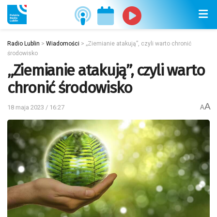
Radio Lublin
>
Wiadomości
>
„Ziemianie atakują”, czyli warto chronić
środowisko
„Ziemianie atakują”, czyli warto
chronić środowisko
A
18 maja 2023 / 16:27
A