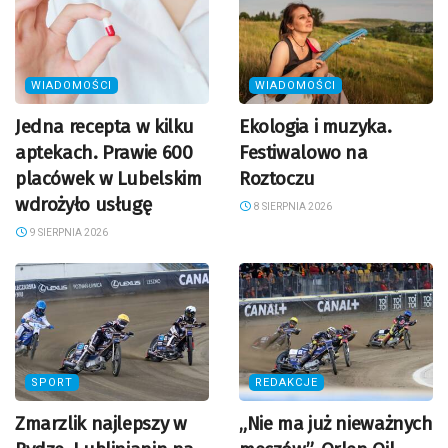
WIADOMOŚCI
WIADOMOŚCI
Jedna recepta w kilku
Ekologia i muzyka.
aptekach. Prawie 600
Festiwalowo na
placówek w Lubelskim
Roztoczu
wdrożyło usługę
8 SIERPNIA 2026
9 SIERPNIA 2026
SPORT
REDAKCJE
Zmarzlik najlepszy w
„Nie ma już nieważnych