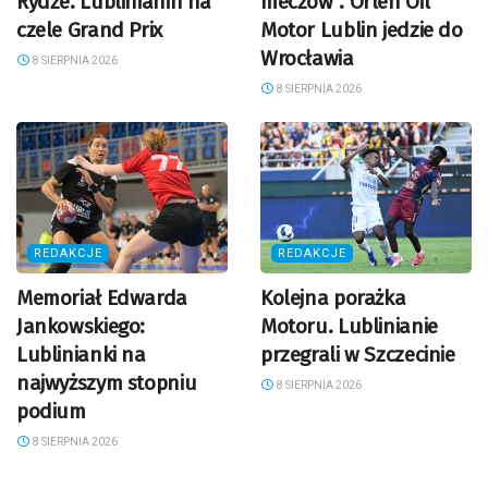
Rydze. Lublinianin na
meczów”. Orlen Oil
czele Grand Prix
Motor Lublin jedzie do
Wrocławia
8 SIERPNIA 2026
8 SIERPNIA 2026
REDAKCJE
REDAKCJE
Memoriał Edwarda
Kolejna porażka
Jankowskiego:
Motoru. Lublinianie
Lublinianki na
przegrali w Szczecinie
najwyższym stopniu
8 SIERPNIA 2026
podium
8 SIERPNIA 2026