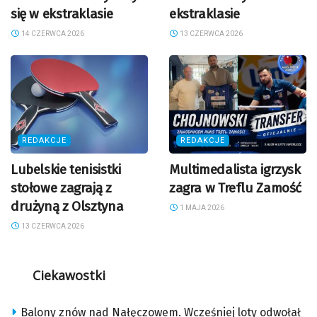
się w ekstraklasie
ekstraklasie
14 CZERWCA 2026
13 CZERWCA 2026
REDAKCJE
REDAKCJE
Lubelskie tenisistki
Multimedalista igrzysk
stołowe zagrają z
zagra w Treflu Zamość
drużyną z Olsztyna
1 MAJA 2026
13 CZERWCA 2026
Ciekawostki
Balony znów nad Nałęczowem. Wcześniej loty odwołał