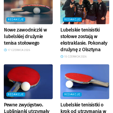
REDAKCJE
REDAKCJE
Nowe zawodniczki w
Lubelskie tenisistki
lubelskiej drużynie
stołowe zostają w
tenisa stołowego
ekstraklasie. Pokonały
drużynę z Olsztyna
17 CZERWCA 2026
15 CZERWCA 2026
REDAKCJE
REDAKCJE
Pewne zwycięstwo.
Lubelskie tenisistki o
Lublinianki utrzymały
krok od utrzymania w