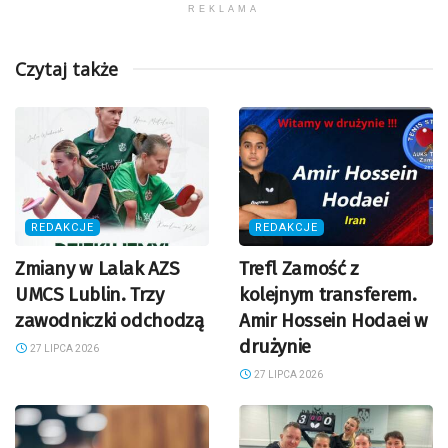
REKLAMA
Czytaj także
REDAKCJE
REDAKCJE
Zmiany w Lalak AZS
Trefl Zamość z
UMCS Lublin. Trzy
kolejnym transferem.
zawodniczki odchodzą
Amir Hossein Hodaei w
drużynie
27 LIPCA 2026
27 LIPCA 2026