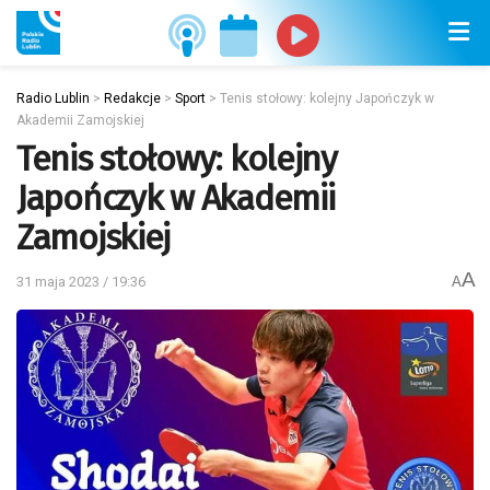
Radio Lublin
>
Redakcje
>
Sport
>
Tenis stołowy: kolejny Japończyk w
Akademii Zamojskiej
Tenis stołowy: kolejny
Japończyk w Akademii
Zamojskiej
A
31 maja 2023 / 19:36
A