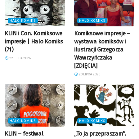
HALO KOMIKS
HALO KOMIKS
KLIN i Con. Komiksowe
Komiksowe impresje –
impresje | Halo Komiks
wystawa komiksów i
(71)
ilustracji Grzegorza
Wawrzyńczaka
22 LIPCA 2026
[ZDJĘCIA]
20 LIPCA 2026
HALO KOMIKS
HALO KOMIKS
KLIN – festiwal
„To ja przepraszam”.