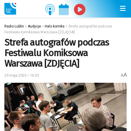
Radio Lublin
>
Audycje
>
Halo komiks
>
Strefa autografów podczas
Festiwalu Komiksowa Warszawa [ZDJĘCIA]
Strefa autografów podczas
Festiwalu Komiksowa
Warszawa [ZDJĘCIA]
A
29 maja 2023 / 16:35
A