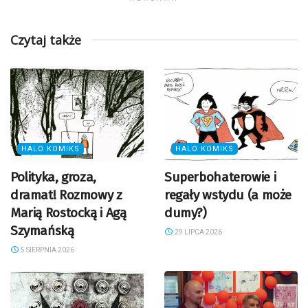
Czytaj także
HALO KOMIKS
HALO KOMIKS
Polityka, groza,
Superbohaterowie i
dramat! Rozmowy z
regały wstydu (a może
Marią Rostocką i Agą
dumy?)
Szymańską
29 LIPCA 2026
5 SIERPNIA 2026