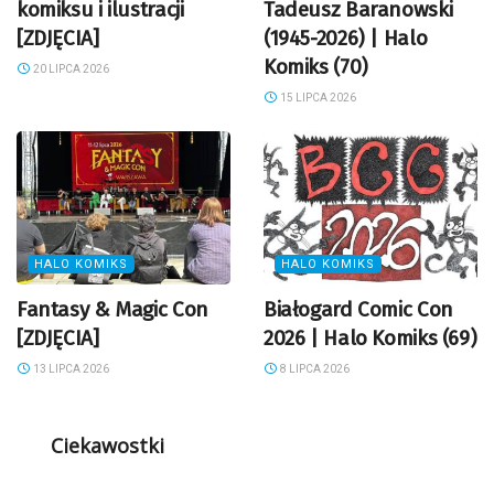
komiksu i ilustracji
Tadeusz Baranowski
[ZDJĘCIA]
(1945-2026) | Halo
Komiks (70)
20 LIPCA 2026
15 LIPCA 2026
HALO KOMIKS
HALO KOMIKS
Fantasy & Magic Con
Białogard Comic Con
[ZDJĘCIA]
2026 | Halo Komiks (69)
13 LIPCA 2026
8 LIPCA 2026
Ciekawostki