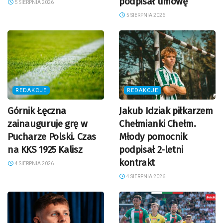
podpisał umowę
5 SIERPNIA 2026
5 SIERPNIA 2026
REDAKCJE
REDAKCJE
Górnik Łęczna
Jakub Idziak piłkarzem
zainauguruje grę w
Chełmianki Chełm.
Pucharze Polski. Czas
Młody pomocnik
na KKS 1925 Kalisz
podpisał 2-letni
kontrakt
4 SIERPNIA 2026
4 SIERPNIA 2026