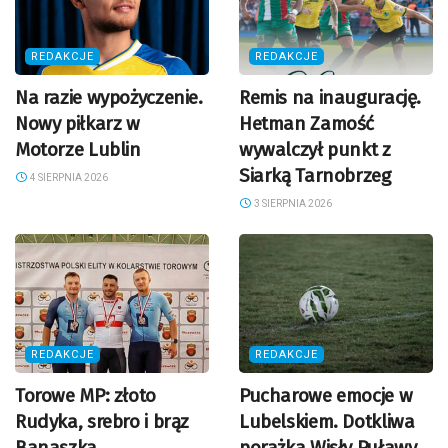
REDAKCJE
REDAKCJE
Na razie wypożyczenie.
Remis na inaugurację.
Nowy piłkarz w
Hetman Zamość
Motorze Lublin
wywalczył punkt z
Siarką Tarnobrzeg
4 SIERPNIA 2026
3 SIERPNIA 2026
REDAKCJE
REDAKCJE
Torowe MP: złoto
Pucharowe emocje w
Rudyka, srebro i brąz
Lubelskiem. Dotkliwa
Banaszka
porażka Wisły Puławy