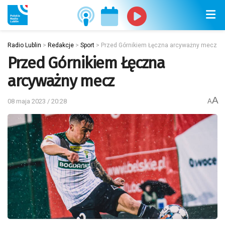
Radio Lublin
>
Redakcje
>
Sport
>
Przed Górnikiem Łęczna arcyważny mecz
Przed Górnikiem Łęczna
arcyważny mecz
A
08 maja 2023 / 20:28
A