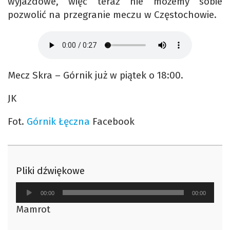
wyjazdowe, więc teraz nie możemy sobie
pozwolić na przegranie meczu w Częstochowie.
Mecz Skra – Górnik już w piątek o 18:00.
JK
Fot.
Górnik Łęczna
Facebook
Pliki dźwiękowe
Odtwarzacz
00:00
00:00
plików
Mamrot
dźwiękowych