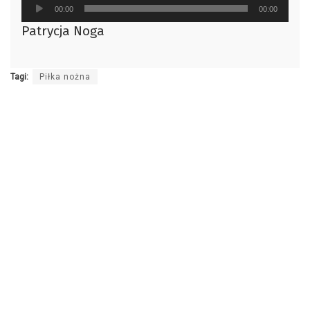
Odtwarzacz
00:00
00:00
plików
Patrycja Noga
dźwiękowych
Tagi:
Piłka nożna