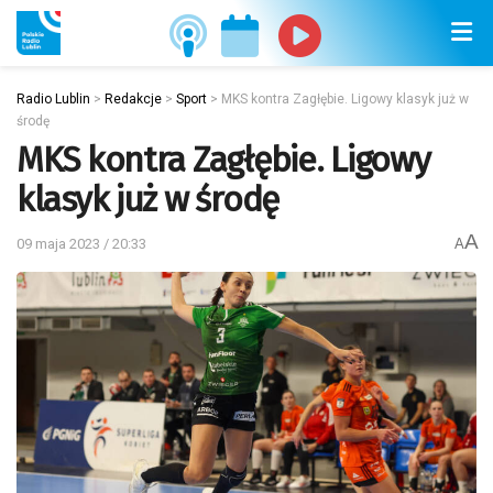
Radio Lublin
>
Redakcje
>
Sport
>
MKS kontra Zagłębie. Ligowy klasyk już w
środę
MKS kontra Zagłębie. Ligowy
klasyk już w środę
A
09 maja 2023 / 20:33
A