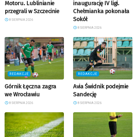
Motoru. Lublinianie
inaugurację IV ligi.
przegrali w Szczecinie
Chełmianka pokonała
Sokół
8 SIERPNIA 2026
8 SIERPNIA 2026
REDAKCJE
REDAKCJE
Górnik Łęczna zagra
Avia Świdnik podejmie
we Wrocławiu
Sandecję
8 SIERPNIA 2026
8 SIERPNIA 2026