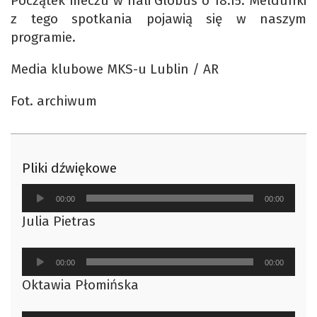
Początek meczu w hali Globus o 18.15. Meldunki
z tego spotkania pojawią się w naszym
programie.
Media klubowe MKS-u Lublin / AR
Fot. archiwum
Pliki dźwiękowe
Odtwarzacz
00:00
00:00
plików
Julia Pietras
dźwiękowych
Odtwarzacz
00:00
00:00
plików
Oktawia Płomińska
dźwiękowych