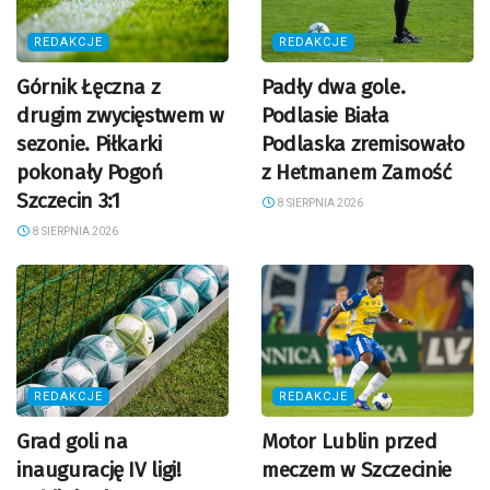
REDAKCJE
REDAKCJE
Górnik Łęczna z
Padły dwa gole.
drugim zwycięstwem w
Podlasie Biała
sezonie. Piłkarki
Podlaska zremisowało
pokonały Pogoń
z Hetmanem Zamość
Szczecin 3:1
8 SIERPNIA 2026
8 SIERPNIA 2026
REDAKCJE
REDAKCJE
Grad goli na
Motor Lublin przed
inaugurację IV ligi!
meczem w Szczecinie