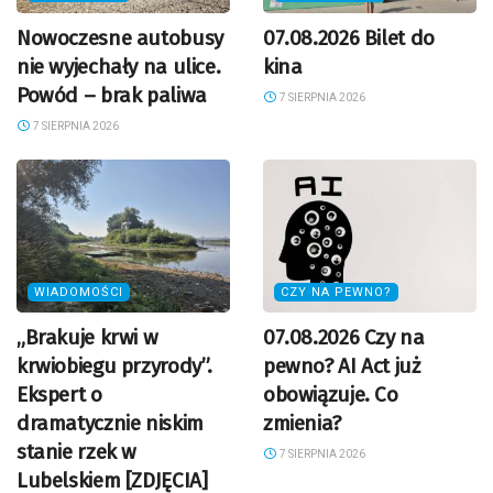
Nowoczesne autobusy
07.08.2026 Bilet do
nie wyjechały na ulice.
kina
Powód – brak paliwa
7 SIERPNIA 2026
7 SIERPNIA 2026
WIADOMOŚCI
CZY NA PEWNO?
„Brakuje krwi w
07.08.2026 Czy na
krwiobiegu przyrody”.
pewno? AI Act już
Ekspert o
obowiązuje. Co
dramatycznie niskim
zmienia?
stanie rzek w
7 SIERPNIA 2026
Lubelskiem [ZDJĘCIA]