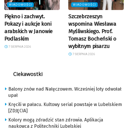
WIADOMOŚCI
WIADOMOŚCI
Piękno i zachwyt.
Szczebrzeszyn
Pokazy i aukcje koni
wspomina Wiesława
arabskich w Janowie
Myśliwskiego. Prof.
Podlaskim
Tomasz Bocheński o
wybitnym pisarzu
7 SIERPNIA 2026
7 SIERPNIA 2026
Ciekawostki
Balony znów nad Nałęczowem. Wcześniej loty odwołał
upał
Kręcili w pałacu. Kultowy serial powstaje w Lubelskiem
[ZDJĘCIA]
Kolory mogą zdradzić stan zdrowia. Aplikacja
naukowca z Politechniki Lubelskiej