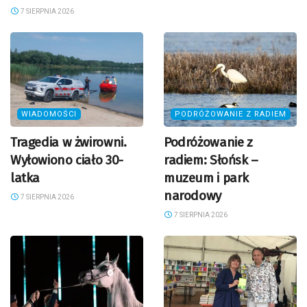
7 SIERPNIA 2026
WIADOMOŚCI
PODRÓŻOWANIE Z RADIEM
Tragedia w żwirowni.
Podróżowanie z
Wyłowiono ciało 30-
radiem: Słońsk –
latka
muzeum i park
narodowy
7 SIERPNIA 2026
7 SIERPNIA 2026