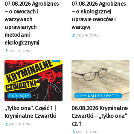
07.08.2026 Agrobiznes
07.08.2026 Agrobiznes
– o owocach i
– o ekologicznej
warzywach
uprawie owoców i
uprawianych
warzyw
metodami
7 SIERPNIA 2026
ekologicznymi
7 SIERPNIA 2026
PODCASTY
KRYMINALNE CZWARTKI
„Tylko ona”. Część 1 |
06.08.2026 Kryminalne
Kryminalne Czwartki
Czwartki – „Tylko ona”
cz. 1
6 SIERPNIA 2026
6 SIERPNIA 2026