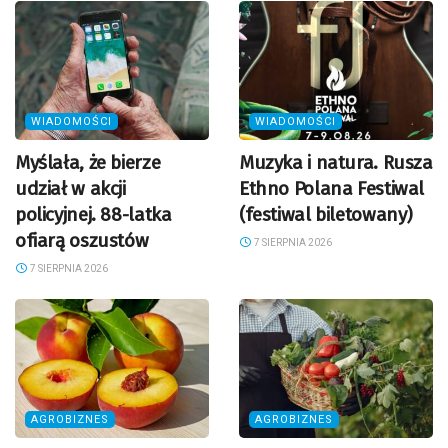
WIADOMOŚCI
WIADOMOŚCI
Myślała, że bierze
Muzyka i natura. Rusza
udział w akcji
Ethno Polana Festiwal
policyjnej. 88-latka
(festiwal biletowany)
ofiarą oszustów
7 SIERPNIA 2026
7 SIERPNIA 2026
AGROBIZNES
AGROBIZNES