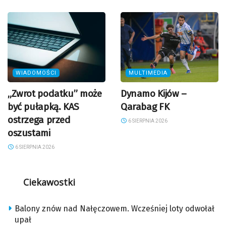
WIADOMOŚCI
MULTIMEDIA
„Zwrot podatku” może
Dynamo Kijów –
być pułapką. KAS
Qarabag FK
ostrzega przed
6 SIERPNIA 2026
oszustami
6 SIERPNIA 2026
Ciekawostki
Balony znów nad Nałęczowem. Wcześniej loty odwołał
upał