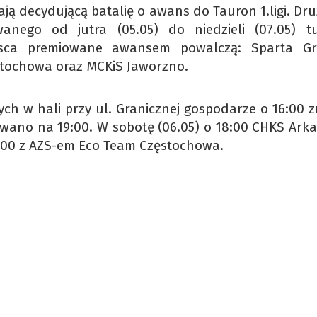
ją decydującą batalię o awans do Tauron 1.ligi. Dru
nego od jutra (05.05) do niedzieli (07.05) tu
jsca premiowane awansem powalczą: Sparta Gr
stochowa oraz MCKiS Jaworzno.
 w hali przy ul. Granicznej gospodarze o 16:00 z
owano na 19:00. W sobotę (06.05) o 18:00 CHKS Arka
5:00 z AZS-em Eco Team Częstochowa.