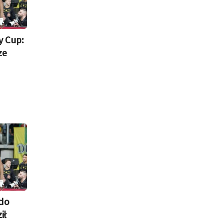
y Cup:
ze
edo
ił