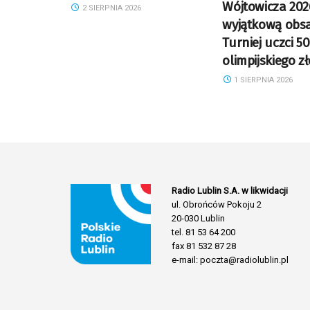
Wójtowicza 202
2 SIERPNIA 2026
wyjątkową obs
Turniej uczci 50
olimpijskiego z
1 SIERPNIA 2026
Radio Lublin S.A. w likwidacji
ul. Obrońców Pokoju 2
20-030 Lublin
tel. 81 53 64 200
fax 81 532 87 28
e-mail: poczta@radiolublin.pl