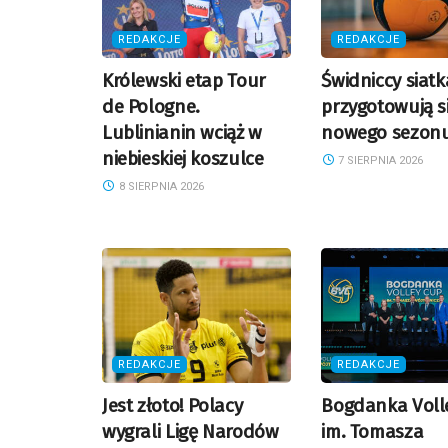
REDAKCJE
REDAKCJE
Królewski etap Tour
Świdniccy siatk
de Pologne.
przygotowują s
Lublinianin wciąż w
nowego sezon
niebieskiej koszulce
7 SIERPNIA 2026
8 SIERPNIA 2026
REDAKCJE
REDAKCJE
Jest złoto! Polacy
Bogdanka Voll
wygrali Ligę Narodów
im. Tomasza