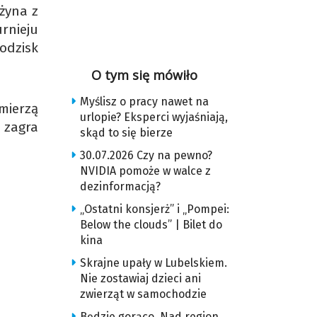
żyna z
rnieju
odzisk
O tym się mówiło
Myślisz o pracy nawet na
mierzą
urlopie? Eksperci wyjaśniają,
 zagra
skąd to się bierze
30.07.2026 Czy na pewno?
NVIDIA pomoże w walce z
dezinformacją?
„Ostatni konsjerż” i „Pompei:
Below the clouds” | Bilet do
kina
Skrajne upały w Lubelskiem.
Nie zostawiaj dzieci ani
zwierząt w samochodzie
Będzie gorąco. Nad region