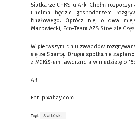
Siatkarze CHKS-u Arki Chełm rozpoczyna
Chełma będzie gospodarzem rozgrywa
finałowego. Oprócz niej o dwa mie
Mazowiecki, Eco-Team AZS Stoelzle Czę
W pierwszym dniu zawodów rozgrywanych
się ze Spartą. Drugie spotkanie zaplan
z MCKiS-em Jaworzno a w niedzielę o 1
AR
Fot. pixabay.com
Tagi:
Siatkówka