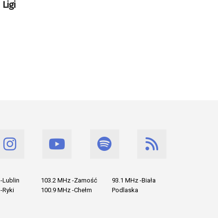
Ligi
-Lublin
103.2 MHz -Zamość
93.1 MHz -Biała
-Ryki
100.9 MHz -Chełm
Podlaska