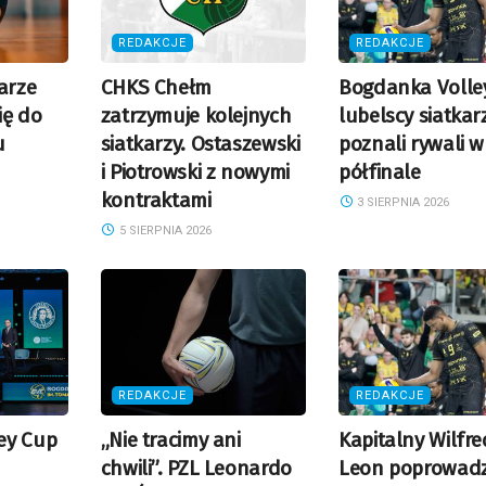
REDAKCJE
REDAKCJE
arze
CHKS Chełm
Bogdanka Volle
ię do
zatrzymuje kolejnych
lubelscy siatkar
u
siatkarzy. Ostaszewski
poznali rywali w
i Piotrowski z nowymi
półfinale
kontraktami
3 SIERPNIA 2026
5 SIERPNIA 2026
REDAKCJE
REDAKCJE
ey Cup
„Nie tracimy ani
Kapitalny Wilfr
chwili”. PZL Leonardo
Leon poprowadz