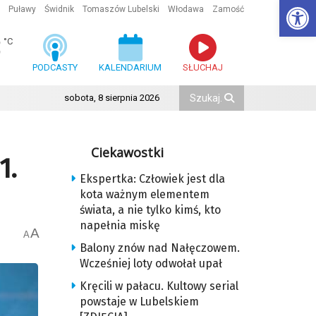
Ot
Puławy
Świdnik
Tomaszów Lubelski
Włodawa
Zamość
3
°C
PODCASTY
KALENDARIUM
SŁUCHAJ
sobota, 8 sierpnia 2026
Ciekawostki
1.
Ekspertka: Człowiek jest dla
kota ważnym elementem
świata, a nie tylko kimś, kto
napełnia miskę
A
A
Balony znów nad Nałęczowem.
Wcześniej loty odwołał upał
Kręcili w pałacu. Kultowy serial
powstaje w Lubelskiem