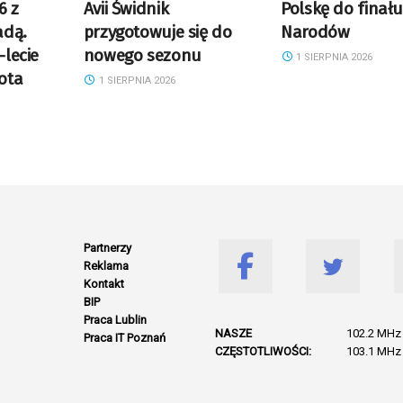
6 z
Avii Świdnik
Polskę do finału 
adą.
przygotowuje się do
Narodów
-lecie
nowego sezonu
1 SIERPNIA 2026
łota
1 SIERPNIA 2026
Partnerzy
Reklama
Kontakt
BIP
Praca Lublin
NASZE
102.2 MHz 
Praca IT Poznań
CZĘSTOTLIWOŚCI:
103.1 MHz 