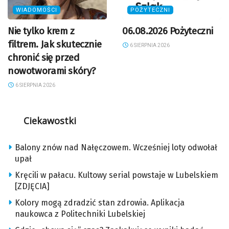
WIADOMOŚCI
POŻYTECZNI
Nie tylko krem z
06.08.2026 Pożyteczni
filtrem. Jak skutecznie
6 SIERPNIA 2026
chronić się przed
nowotworami skóry?
6 SIERPNIA 2026
Ciekawostki
Balony znów nad Nałęczowem. Wcześniej loty odwołał
upał
Kręcili w pałacu. Kultowy serial powstaje w Lubelskiem
[ZDJĘCIA]
Kolory mogą zdradzić stan zdrowia. Aplikacja
naukowca z Politechniki Lubelskiej