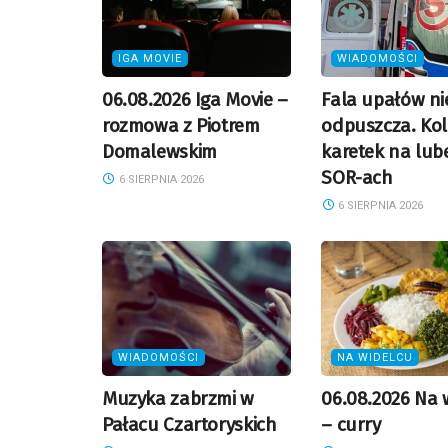
IGA MOVIE
WIADOMOŚCI
06.08.2026 Iga Movie –
Fala upałów ni
rozmowa z Piotrem
odpuszcza. Kol
Domalewskim
karetek na lub
SOR-ach
6 SIERPNIA 2026
6 SIERPNIA 2026
WIADOMOŚCI
NA WIDELCU
Muzyka zabrzmi w
06.08.2026 Na 
Pałacu Czartoryskich
– curry