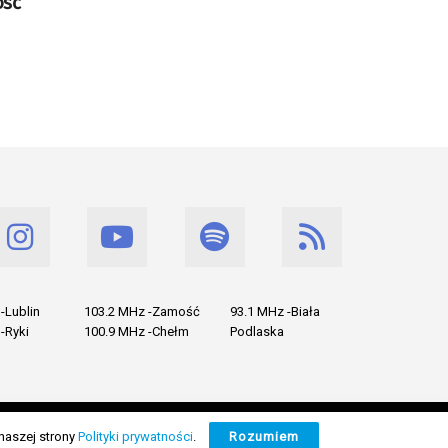
ość
-Lublin
103.2 MHz -Zamość
93.1 MHz -Biała
-Ryki
100.9 MHz -Chełm
Podlaska
naszej strony
Polityki prywatności
.
Rozumiem