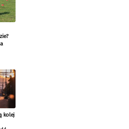
zie?
na
 kolej