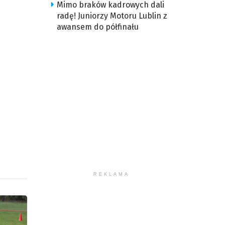
śność.
Mimo braków kadrowych dali
radę! Juniorzy Motoru Lublin z
awansem do półfinału
REKLAMA