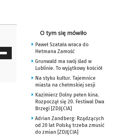
O tym się mówiło
Paweł Szatała wraca do
waj
Hetmana Zamość
ałek
Grunwald ma swój ślad w
Lublinie. To wyjątkowy kościół
y
Na styku kultur. Tajemnice
z
miasta na chełmskiej sesji
Kazimierz Dolny pełen kina.
u
Rozpoczął się 20. Festiwal Dwa
Brzegi [ZDJĘCIA]
ększyć
Adrian Zandberg: Rządzących
od 20 lat Polską trzeba zmusić
iejszyć
do zmian [ZDJĘCIA]