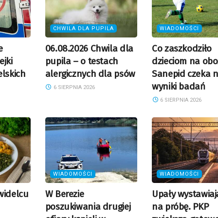
CHWILA DLA PUPILA
WIADOMOŚCI
e
06.08.2026 Chwila dla
Co zaszkodziło
ejki
pupila – o testach
dzieciom na obo
elskich
alergicznych dla psów
Sanepid czeka 
wyniki badań
6 SIERPNIA 2026
6 SIERPNIA 2026
WIADOMOŚCI
WIADOMOŚCI
widelcu
W Berezie
Upały wystawiają
poszukiwania drugiej
na próbę. PKP