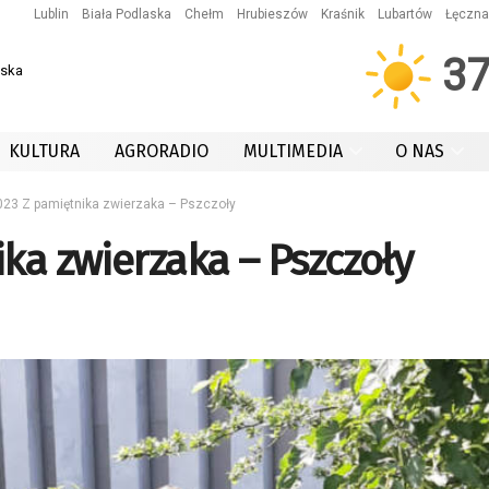
Lublin
Biała Podlaska
Chełm
Hrubieszów
Kraśnik
Lubartów
Łęczna
3
wska
KULTURA
AGRORADIO
MULTIMEDIA
O NAS
023 Z pamiętnika zwierzaka – Pszczoły
ka zwierzaka – Pszczoły