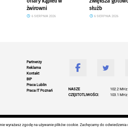
ofiary kąpieli w
zwiększa gotow
żwirowni
służb
6 SIERPNIA 2026
6 SIERPNIA 2026
Partnerzy
Reklama
Kontakt
BIP
Praca Lublin
NASZE
102.2 MHz 
Praca IT Poznań
CZĘSTOTLIWOŚCI:
103.1 MHz 
© 2026 Wszelkie prawa zastrzeżone. Radio Lublin S.A. w likwidacji
danie wyrażasz zgodę na używanie plików cookie. Zachęcamy do odwiedzenia 