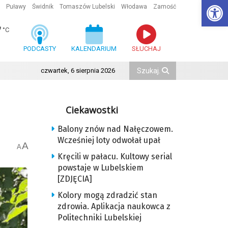
Ot
Puławy
Świdnik
Tomaszów Lubelski
Włodawa
Zamość
7
°C
PODCASTY
KALENDARIUM
SŁUCHAJ
czwartek, 6 sierpnia 2026
Ciekawostki
Balony znów nad Nałęczowem.
Wcześniej loty odwołał upał
A
A
Kręcili w pałacu. Kultowy serial
powstaje w Lubelskiem
[ZDJĘCIA]
Kolory mogą zdradzić stan
zdrowia. Aplikacja naukowca z
Politechniki Lubelskiej