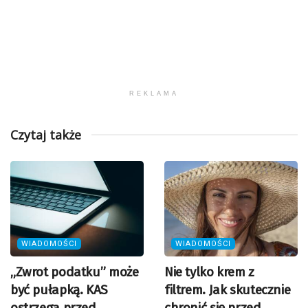
REKLAMA
Czytaj także
WIADOMOŚCI
WIADOMOŚCI
„Zwrot podatku” może
Nie tylko krem z
być pułapką. KAS
filtrem. Jak skutecznie
ostrzega przed
chronić się przed