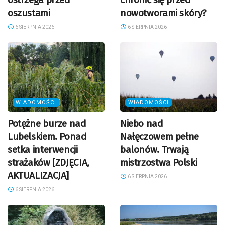
oszustami
nowotworami skóry?
6 SIERPNIA 2026
6 SIERPNIA 2026
WIADOMOŚCI
WIADOMOŚCI
Potężne burze nad
Niebo nad
Lubelskiem. Ponad
Nałęczowem pełne
setka interwencji
balonów. Trwają
strażaków [ZDJĘCIA,
mistrzostwa Polski
AKTUALIZACJA]
6 SIERPNIA 2026
6 SIERPNIA 2026