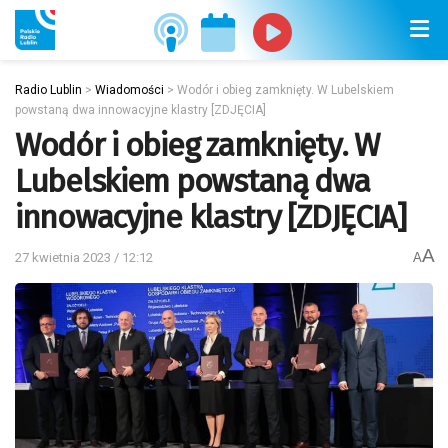
Radio Lublin
>
Wiadomości
>
Wodór i obieg zamknięty. W Lubelskiem
powstaną dwa innowacyjne klastry [ZDJĘCIA]
Wodór i obieg zamknięty. W
Lubelskiem powstaną dwa
innowacyjne klastry [ZDJĘCIA]
A
27 kwietnia 2023 / 12:12
A