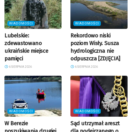
WIADOMOŚCI
WIADOMOŚCI
Lubelskie:
Rekordowo niski
zdewastowano
poziom Wisły. Susza
ukraińskie miejsce
hydrologiczna nie
pamięci
odpuszcza [ZDJĘCIA]
6 SIERPNIA 2026
6 SIERPNIA 2026
WIADOMOŚCI
WIADOMOŚCI
W Berezie
Sąd utrzymał areszt
poszukiwania drugiej
dla podejrzanego o