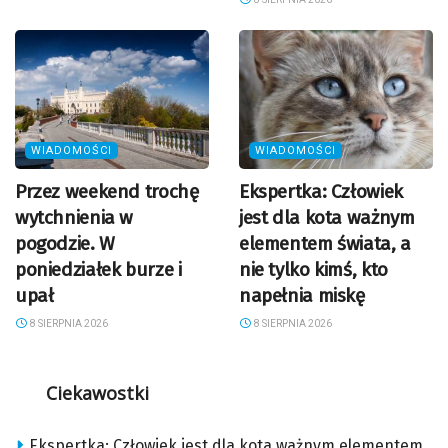
WIADOMOŚCI
WIADOMOŚCI
Przez weekend trochę
Ekspertka: Człowiek
wytchnienia w
jest dla kota ważnym
pogodzie. W
elementem świata, a
poniedziałek burze i
nie tylko kimś, kto
upał
napełnia miskę
8 SIERPNIA 2026
8 SIERPNIA 2026
Ciekawostki
Ekspertka: Człowiek jest dla kota ważnym elementem