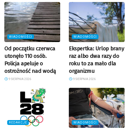
WIADOMOŚCI
WIADOMOŚCI
Od początku czerwca
Ekspertka: Urlop brany
utonęło 110 osób.
raz albo dwa razy do
Policja apeluje o
roku to za mało dla
ostrożność nad wodą
organizmu
9 SIERPNIA 2026
9 SIERPNIA 2026
REDAKCJE
WIADOMOŚCI