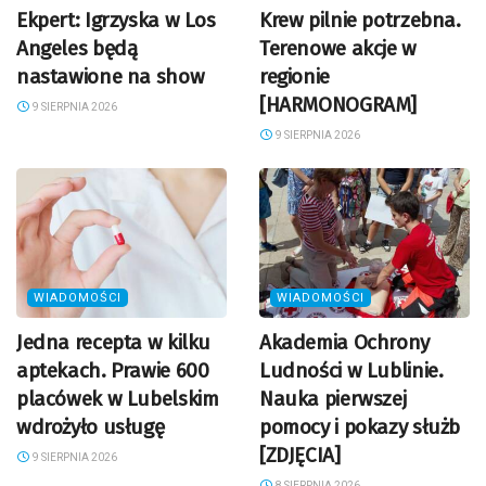
Ekpert: Igrzyska w Los
Krew pilnie potrzebna.
Angeles będą
Terenowe akcje w
nastawione na show
regionie
[HARMONOGRAM]
9 SIERPNIA 2026
9 SIERPNIA 2026
WIADOMOŚCI
WIADOMOŚCI
Jedna recepta w kilku
Akademia Ochrony
aptekach. Prawie 600
Ludności w Lublinie.
placówek w Lubelskim
Nauka pierwszej
wdrożyło usługę
pomocy i pokazy służb
[ZDJĘCIA]
9 SIERPNIA 2026
8 SIERPNIA 2026