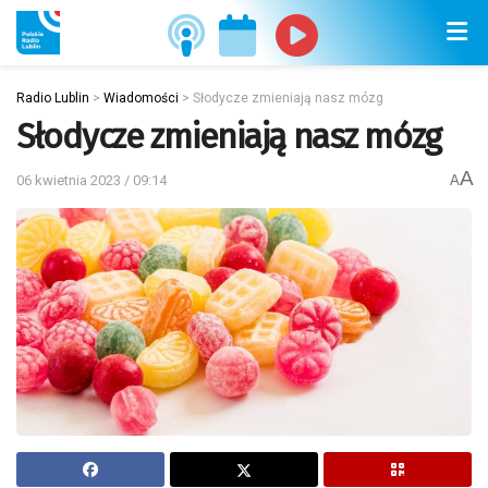
Radio Lublin
>
Wiadomości
>
Słodycze zmieniają nasz mózg
Słodycze zmieniają nasz mózg
A
06 kwietnia 2023 / 09:14
A