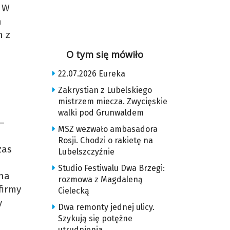
. W
h
n z
O tym się mówiło
22.07.2026 Eureka
Zakrystian z Lubelskiego
mistrzem miecza. Zwycięskie
walki pod Grunwaldem
–
MSZ wezwało ambasadora
Rosji. Chodzi o rakietę na
zas
Lubelszczyźnie
Studio Festiwalu Dwa Brzegi:
 na
rozmowa z Magdaleną
firmy
Cielecką
y
Dwa remonty jednej ulicy.
Szykują się potężne
utrudnienia