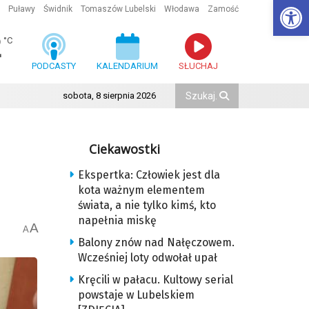
Ot
Puławy
Świdnik
Tomaszów Lubelski
Włodawa
Zamość
2
°C
PODCASTY
KALENDARIUM
SŁUCHAJ
sobota, 8 sierpnia 2026
Ciekawostki
Ekspertka: Człowiek jest dla
kota ważnym elementem
świata, a nie tylko kimś, kto
napełnia miskę
A
A
Balony znów nad Nałęczowem.
Wcześniej loty odwołał upał
Kręcili w pałacu. Kultowy serial
powstaje w Lubelskiem