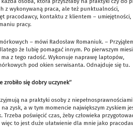
każda osoba, która przyszłaby na praktyki czy do p
ch z wykonywaną praca, ale też punktualności,
ęt pracodawcy, kontaktu z klientem – umiejętności, 
maniu pracy.
komórkowych – mówi Radosław Romaniuk. – Przyjąłe
dlatego że lubię pomagać innym. Po pierwszym mies
 i ma z tego radość. Wykonuje naprawę laptopów,
mórkowych pod okien serwisanta. Odnajduje się tu.
e zrobiło się dobry uczynek”
zyjmują na praktyki osoby z niepełnosprawnościami
 na zysk, a w tym momencie największym zyskiem je
k. Trzeba poświęcić czas, żeby człowieka przygotowa
, więc to jest duże ułatwienie dla mnie jako pracoda