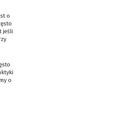
st o
zęsto
jeśli
rzy
ęsto
ktyki
my o