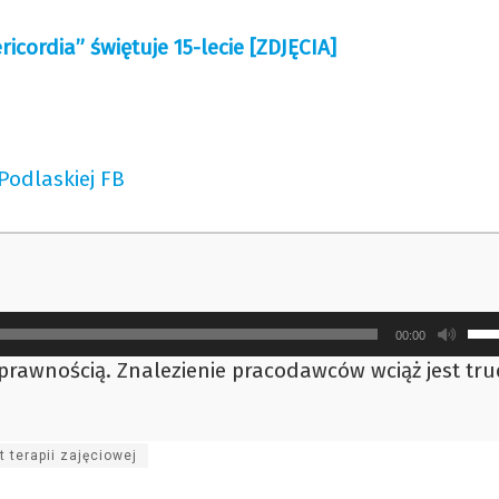
ricordia” świętuje 15-lecie [ZDJĘCIA]
 Podlaskiej FB
Uży
00:00
strz
prawnością. Znalezienie pracodawców wciąż jest tr
do
gór
ora
 terapii zajęciowej
do
doł