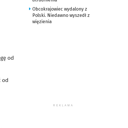
Obcokrajowiec wydalony z
Polski. Niedawno wyszedł z
więzienia
,
a
ogę od
ć od
REKLAMA