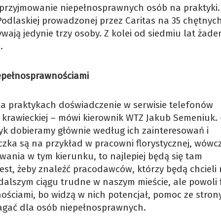
 przyjmowanie niepełnosprawnych osób na praktyki
 Podlaskiej prowadzonej przez Caritas na 35 chętnyc
ją jedynie trzy osoby. Z kolei od siedmiu lat żade
.
niepełnosprawnościami
na praktykach doświadczenie w serwisie telefonów
 krawieckiej – mówi kierownik WTZ Jakub Semeniuk. 
yk dobieramy głównie według ich zainteresowań i
niczka są na przykład w pracowni florystycznej, wówc
owania w tym kierunku, to najlepiej będą się tam
est, żeby znaleźć pracodawców, którzy będą chcieli
 w dalszym ciągu trudne w naszym mieście, ale powoli 
ościami, bo widzą w nich potencjał, pomoc ze stron
agać dla osób niepełnosprawnych.