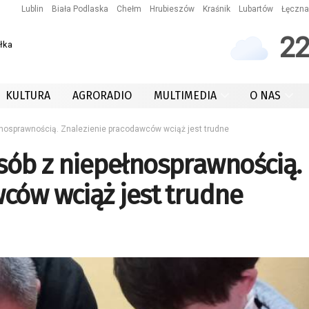
Lublin
Biała Podlaska
Chełm
Hrubieszów
Kraśnik
Lubartów
Łęczna
2
łka
KULTURA
AGRORADIO
MULTIMEDIA
O NAS
nosprawnością. Znalezienie pracodawców wciąż jest trudne
sób z niepełnosprawnością.
ców wciąż jest trudne