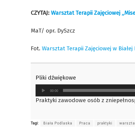
CZYTAJ:
Warsztat Terapii Zajęciowej „Mise
MaT/ opr. DySzcz
Fot.
Warsztat Terapii Zajęciowej w Białej
Pliki dźwiękowe
Odtwarzacz
00:00
plików
Praktyki zawodowe osób z zniepełnos
dźwiękowych
Tagi:
Biała Podlaska
Praca
praktyki
warsztat