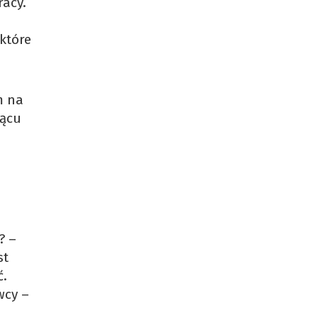
racy.
które
m na
iącu
? –
st
ć.
wcy –