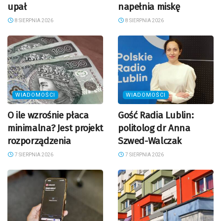
upał
napełnia miskę
8 SIERPNIA 2026
8 SIERPNIA 2026
WIADOMOŚCI
WIADOMOŚCI
O ile wzrośnie płaca
Gość Radia Lublin:
minimalna? Jest projekt
politolog dr Anna
rozporządzenia
Szwed-Walczak
7 SIERPNIA 2026
7 SIERPNIA 2026