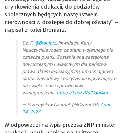
urynkowienia edukacji, do podziałów
społecznych będących następstwem
nierówności w dostępie do dobrej oświaty” –
napisał z kolei Broniarz.
Sz. P.
@Broniarz
, likwidacja Karty
Nauczyciela rodem ze stanu wojennego nie
oznacza pustki. Zostanie ona zastąpiona
nowoczesnym i właściwym dla państwa
prawa aktem legislacyjnym, umacniającym
status zawodowy i pozytywnie wpływającym
na zwiększone i sprawiedliwe
wynagrodzenia.
https://t.co/yRdIUqbIAm
— Przemysław Czarnek (@CzarnekP)
April
14, 2023
W odpowiedzi na wpis prezesa ZNP minister
edukacji i nauki napisał na Twitterze: