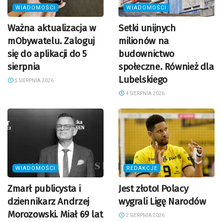
WIADOMOŚCI
WIADOMOŚCI
Ważna aktualizacja w
Setki unijnych
mObywatelu. Zaloguj
milionów na
się do aplikacji do 5
budownictwo
sierpnia
społeczne. Również dla
Lubelskiego
5 SIERPNIA 2026
4 SIERPNIA 2026
WIADOMOŚCI
REDAKCJE
Zmarł publicysta i
Jest złoto! Polacy
dziennikarz Andrzej
wygrali Ligę Narodów
Morozowski. Miał 69 lat
2 SIERPNIA 2026