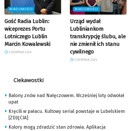
WIADOMOŚCI
WIADOMOŚCI
Gość Radia Lublin:
Urząd wydał
wiceprezes Portu
Lubliniankom
Lotniczego Lublin
transkrypcję ślubu, ale
Marcin Kowalewski
nie zmienił ich stanu
cywilnego
6 SIERPNIA 2026
5 SIERPNIA 2026
Ciekawostki
Balony znów nad Nałęczowem. Wcześniej loty odwołał
upał
Kręcili w pałacu. Kultowy serial powstaje w Lubelskiem
[ZDJĘCIA]
Kolory mogą zdradzić stan zdrowia. Aplikacja