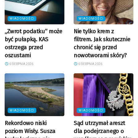
WIADOMOŚCI
WIADOMOŚCI
„Zwrot podatku” może
Nie tylko krem z
być pułapką. KAS
filtrem. Jak skutecznie
ostrzega przed
chronić się przed
oszustami
nowotworami skóry?
6 SIERPNIA 2026
6 SIERPNIA 2026
WIADOMOŚCI
WIADOMOŚCI
Rekordowo niski
Sąd utrzymał areszt
poziom Wisły. Susza
dla podejrzanego o