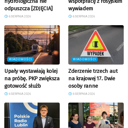
hydrologiczna nie
współpracę z rosyjskim
odpuszcza [ZDJĘCIA]
wywiadem
6 SIERPNIA 2026
6 SIERPNIA 2026
WIADOMOŚCI
WIADOMOŚCI
Upały wystawiają kolej
Zderzenie trzech aut
na próbę. PKP zwiększa
na krajowej 17. Dwie
gotowość służb
osoby ranne
6 SIERPNIA 2026
6 SIERPNIA 2026