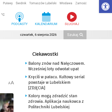
Ot
Puławy
Świdnik
Tomaszów Lubelski
Włodawa
Zamość
1
°C
PODCASTY
KALENDARIUM
SŁUCHAJ
czwartek, 6 sierpnia 2026
Ciekawostki
Balony znów nad Nałęczowem.
Wcześniej loty odwołał upał
Kręcili w pałacu. Kultowy serial
A
powstaje w Lubelskiem
A
[ZDJĘCIA]
Kolory mogą zdradzić stan
zdrowia. Aplikacja naukowca z
Politechniki Lubelskiej