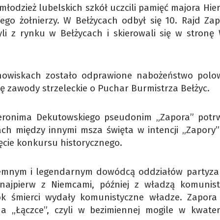
 młodzież lubelskich szkół uczcili pamięć majora Hi
go żołnierzy. W Bełżycach odbył się 10. Rajd Zap
yli z rynku w Bełżycach i skierowali się w stronę
howiskach zostało odprawione nabożeństwo polo
ię zawody strzeleckie o Puchar Burmistrza Bełżyc.
Hieronima Dekutowskiego pseudonim „Zapora” potr
ach między innymi msza święta w intencji „Zapory” 
ęcie konkursu historycznego.
ciemnym i legendarnym dowódcą oddziałów partyza
 najpierw z Niemcami, później z władzą komunist
 śmierci wydały komunistyczne władze. Zapora 
 na „Łączce”, czyli w bezimiennej mogile w kwate