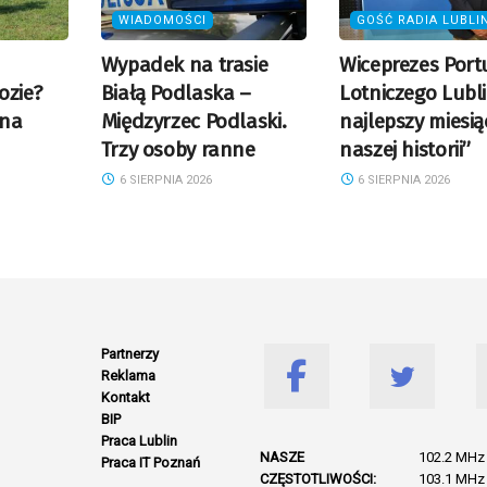
WIADOMOŚCI
GOŚĆ RADIA LUBLI
Wypadek na trasie
Wiceprezes Port
ozie?
Białą Podlaska –
Lotniczego Lubli
 na
Międzyrzec Podlaski.
najlepszy miesią
Trzy osoby ranne
naszej historii”
6 SIERPNIA 2026
6 SIERPNIA 2026
Partnerzy
Reklama
Kontakt
BIP
Praca Lublin
NASZE
102.2 MHz 
Praca IT Poznań
CZĘSTOTLIWOŚCI:
103.1 MHz 