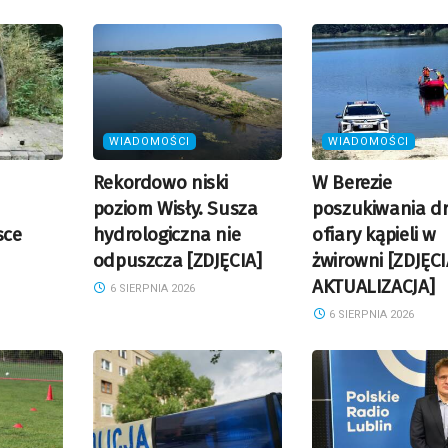
WIADOMOŚCI
WIADOMOŚCI
Rekordowo niski
W Berezie
poziom Wisły. Susza
poszukiwania dr
sce
hydrologiczna nie
ofiary kąpieli w
odpuszcza [ZDJĘCIA]
żwirowni [ZDJĘCI
AKTUALIZACJA]
6 SIERPNIA 2026
6 SIERPNIA 2026