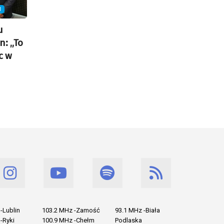
N
u
n: „To
c w
-Lublin
103.2 MHz -Zamość
93.1 MHz -Biała
-Ryki
100.9 MHz -Chełm
Podlaska