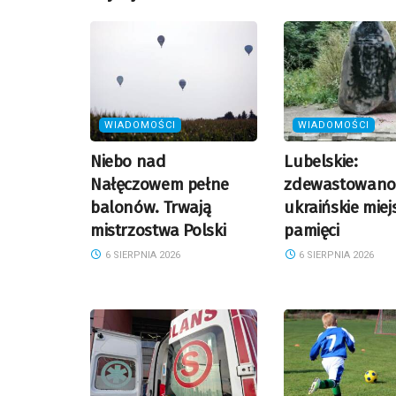
WIADOMOŚCI
WIADOMOŚCI
Niebo nad
Lubelskie:
Nałęczowem pełne
zdewastowano
balonów. Trwają
ukraińskie miej
mistrzostwa Polski
pamięci
6 SIERPNIA 2026
6 SIERPNIA 2026