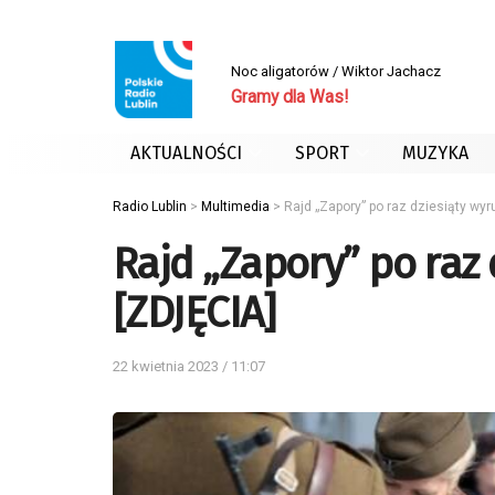
Noc aligatorów / Wiktor Jachacz
Gramy dla Was!
AKTUALNOŚCI
SPORT
MUZYKA
Radio Lublin
>
Multimedia
>
Rajd „Zapory” po raz dziesiąty wyr
Rajd „Zapory” po raz 
[ZDJĘCIA]
22 kwietnia 2023 / 11:07