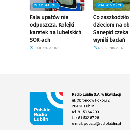
WIADOMOŚCI
WIADOMOŚCI
Fala upałów nie
Co zaszkodziło
odpuszcza. Kolejki
dzieciom na ob
karetek na lubelskich
Sanepid czeka
SOR-ach
wyniki badań
6 SIERPNIA 2026
6 SIERPNIA 2026
Radio Lublin S.A. w likwidacji
ul. Obrońców Pokoju 2
20-030 Lublin
tel. 81 53 64 200
fax 81 532 87 28
e-mail: poczta@radiolublin.pl