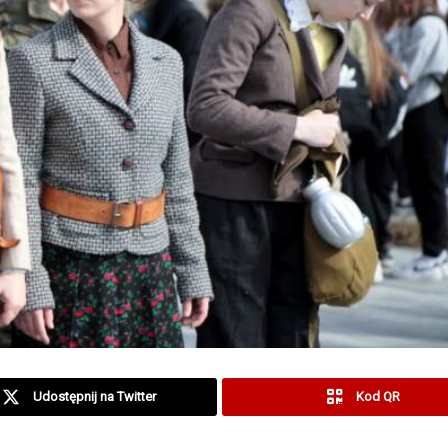
Udostępnij na Twitter
Kod QR