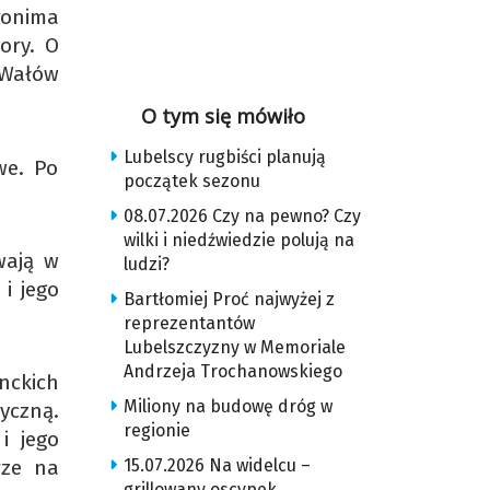
eronima
ory. O
 Wałów
O tym się mówiło
Lubelscy rugbiści planują
we. Po
początek sezonu
08.07.2026 Czy na pewno? Czy
wilki i niedźwiedzie polują na
wają w
ludzi?
i jego
Bartłomiej Proć najwyżej z
reprezentantów
Lubelszczyzny w Memoriale
Andrzeja Trochanowskiego
nckich
Miliony na budowę dróg w
yczną.
regionie
i jego
15.07.2026 Na widelcu –
rze na
grillowany oscypek