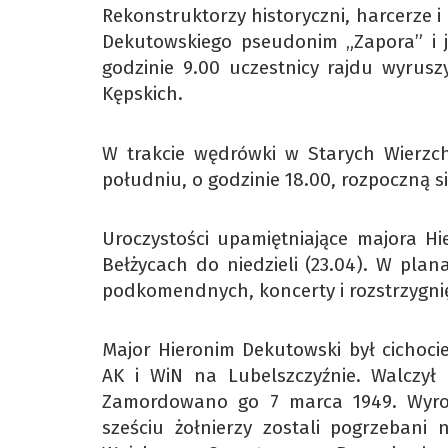
Rekonstruktorzy historyczni, harcerze i
Dekutowskiego pseudonim „Zapora” i je
godzinie 9.00 uczestnicy rajdu wyrusz
Kępskich.
W trakcie wędrówki w Starych Wierzc
południu, o godzinie 18.00, rozpoczną s
Uroczystości upamiętniające majora 
Bełżycach do niedzieli (23.04). W plan
podkomendnych, koncerty i rozstrzygni
Major Hieronim Dekutowski był cicho
AK i WiN na Lubelszczyźnie. Walczył
Zamordowano go 7 marca 1949. Wyrok
sześciu żołnierzy zostali pogrzebani