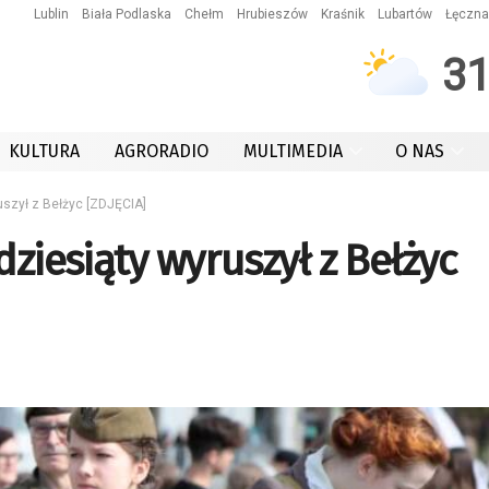
Lublin
Biała Podlaska
Chełm
Hrubieszów
Kraśnik
Lubartów
Łęczna
3
KULTURA
AGRORADIO
MULTIMEDIA
O NAS
uszył z Bełżyc [ZDJĘCIA]
dziesiąty wyruszył z Bełżyc