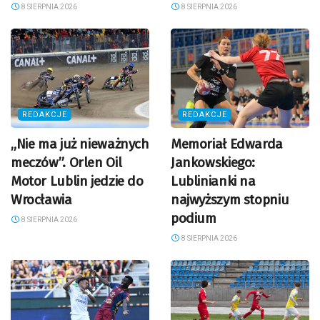
8 SIERPNIA 2026
8 SIERPNIA 2026
REDAKCJE
REDAKCJE
„Nie ma już nieważnych
Memoriał Edwarda
meczów”. Orlen Oil
Jankowskiego:
Motor Lublin jedzie do
Lublinianki na
Wrocławia
najwyższym stopniu
podium
8 SIERPNIA 2026
8 SIERPNIA 2026