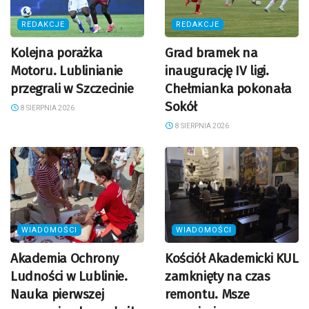
REDAKCJE
REDAKCJE
Kolejna porażka
Grad bramek na
Motoru. Lublinianie
inaugurację IV ligi.
przegrali w Szczecinie
Chełmianka pokonała
Sokół
8 SIERPNIA 2026
8 SIERPNIA 2026
WIADOMOŚCI
WIADOMOŚCI
Akademia Ochrony
Kościół Akademicki KUL
Ludności w Lublinie.
zamknięty na czas
Nauka pierwszej
remontu. Msze