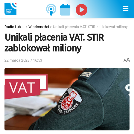
Radio Lublin
>
Wiadomości
>
Unikali płacenia VAT. STIR zablokował miliony
Unikali płacenia VAT. STIR
zablokował miliony
A
22 marca 2023 / 16:53
A