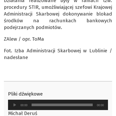
Działania realizowane były w ramach tzw.
procedury STIR, umożliwiającej szefowi Krajowej
Administracji Skarbowej dokonywanie blokad
środków na rachunkach bankowych
podejrzanych podmiotów.
ZAlew / opr. ToMa
Fot. Izba Administracji Skarbowej w Lublinie /
nadesłane
Pliki dźwiękowe
Odtwarzacz
00:00
00:00
plików
Michał Deruś