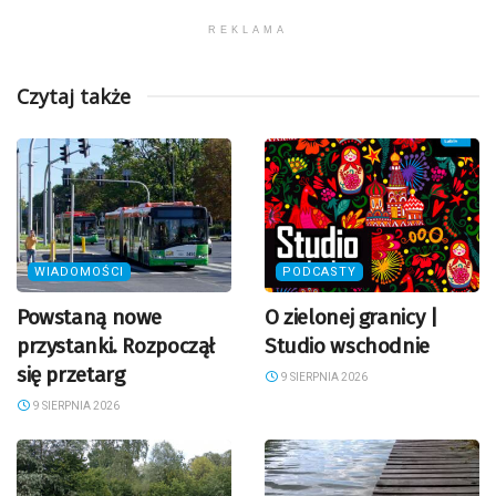
REKLAMA
Czytaj także
WIADOMOŚCI
PODCASTY
Powstaną nowe
O zielonej granicy |
przystanki. Rozpoczął
Studio wschodnie
się przetarg
9 SIERPNIA 2026
9 SIERPNIA 2026