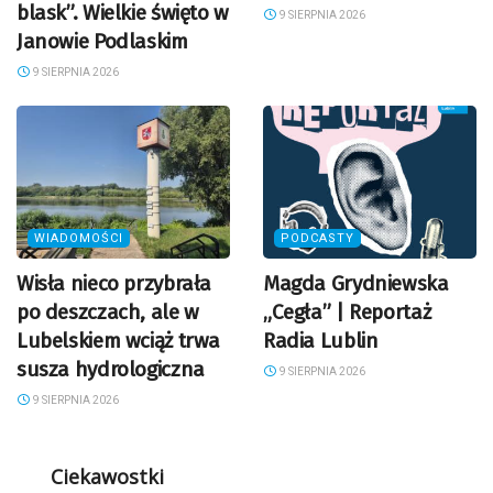
blask”. Wielkie święto w
9 SIERPNIA 2026
Janowie Podlaskim
9 SIERPNIA 2026
WIADOMOŚCI
PODCASTY
Wisła nieco przybrała
Magda Grydniewska
po deszczach, ale w
„Cegła” | Reportaż
Lubelskiem wciąż trwa
Radia Lublin
susza hydrologiczna
9 SIERPNIA 2026
9 SIERPNIA 2026
Ciekawostki