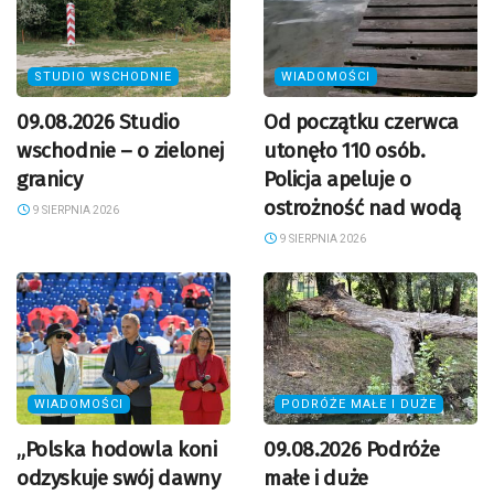
STUDIO WSCHODNIE
WIADOMOŚCI
09.08.2026 Studio
Od początku czerwca
wschodnie – o zielonej
utonęło 110 osób.
granicy
Policja apeluje o
ostrożność nad wodą
9 SIERPNIA 2026
9 SIERPNIA 2026
WIADOMOŚCI
PODRÓŻE MAŁE I DUŻE
„Polska hodowla koni
09.08.2026 Podróże
odzyskuje swój dawny
małe i duże