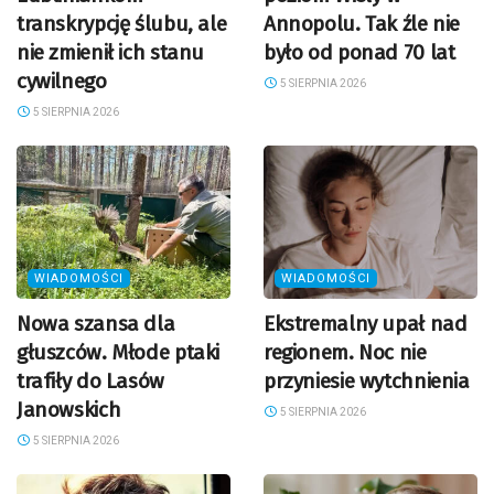
transkrypcję ślubu, ale
Annopolu. Tak źle nie
nie zmienił ich stanu
było od ponad 70 lat
cywilnego
5 SIERPNIA 2026
5 SIERPNIA 2026
WIADOMOŚCI
WIADOMOŚCI
Nowa szansa dla
Ekstremalny upał nad
głuszców. Młode ptaki
regionem. Noc nie
trafiły do Lasów
przyniesie wytchnienia
Janowskich
5 SIERPNIA 2026
5 SIERPNIA 2026