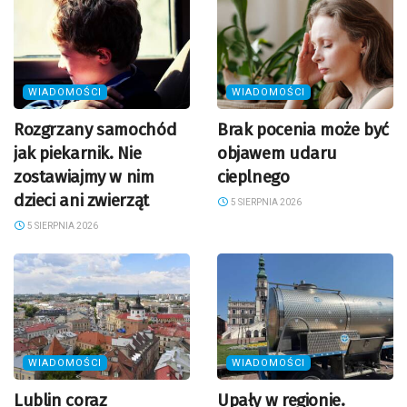
WIADOMOŚCI
WIADOMOŚCI
Rozgrzany samochód
Brak pocenia może być
jak piekarnik. Nie
objawem udaru
zostawiajmy w nim
cieplnego
dzieci ani zwierząt
5 SIERPNIA 2026
5 SIERPNIA 2026
WIADOMOŚCI
WIADOMOŚCI
Lublin coraz
Upały w regionie.