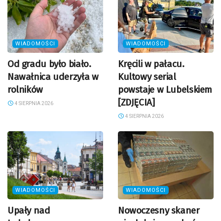
WIADOMOŚCI
WIADOMOŚCI
Od gradu było biało.
Kręcili w pałacu.
Nawałnica uderzyła w
Kultowy serial
rolników
powstaje w Lubelskiem
[ZDJĘCIA]
4 SIERPNIA 2026
4 SIERPNIA 2026
WIADOMOŚCI
WIADOMOŚCI
Upały nad
Nowoczesny skaner