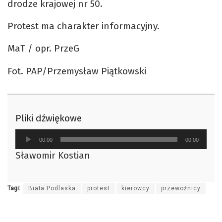
drodze krajowej nr 50.
Protest ma charakter informacyjny.
MaT / opr. PrzeG
Fot. PAP/Przemysław Piątkowski
Pliki dźwiękowe
Odtwarzacz
00:00
00:00
plików
Sławomir Kostian
dźwiękowych
Tagi:
Biała Podlaska
protest
kierowcy
przewoźnicy