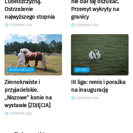
Lubelszczyzną.
nie dał się oszukać.
Ostrzeżenie
Przemyt wykryty na
najwyższego stopnia
granicy
3 SIERPNIA 2026
3 SIERPNIA 2026
WIADOMOŚCI
SPORT
Zimnokrwiste i
III liga: remis i porażka
przyjacielskie.
na inaugurację
„Niszowe” konie na
2 SIERPNIA 2026
wystawie [ZDJĘCIA]
2 SIERPNIA 2026