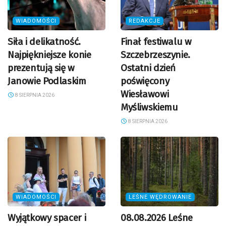
WIADOMOŚCI
REDAKCJE
Siła i delikatność.
Finał festiwalu w
Najpiękniejsze konie
Szczebrzeszynie.
prezentują się w
Ostatni dzień
Janowie Podlaskim
poświęcony
Wiesławowi
8 SIERPNIA 2026
Myśliwskiemu
8 SIERPNIA 2026
WIADOMOŚCI
LEŚNE WĘDROWANIE
Wyjątkowy spacer i
08.08.2026 Leśne