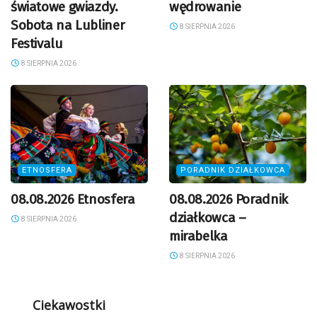
światowe gwiazdy.
wędrowanie
Sobota na Lubliner
8 SIERPNIA 2026
Festivalu
8 SIERPNIA 2026
ETNOSFERA
PORADNIK DZIAŁKOWCA
08.08.2026 Etnosfera
08.08.2026 Poradnik
działkowca –
8 SIERPNIA 2026
mirabelka
8 SIERPNIA 2026
Ciekawostki