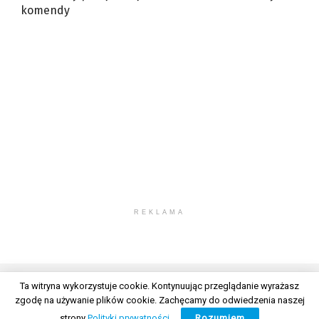
komendy
REKLAMA
Ta witryna wykorzystuje cookie. Kontynuując przeglądanie wyrażasz
zgodę na używanie plików cookie. Zachęcamy do odwiedzenia naszej
© 2026 Wszelkie prawa zastrzeżone. Radio Lublin S.A. w likwidacji
strony
Polityki prywatności
.
Rozumiem