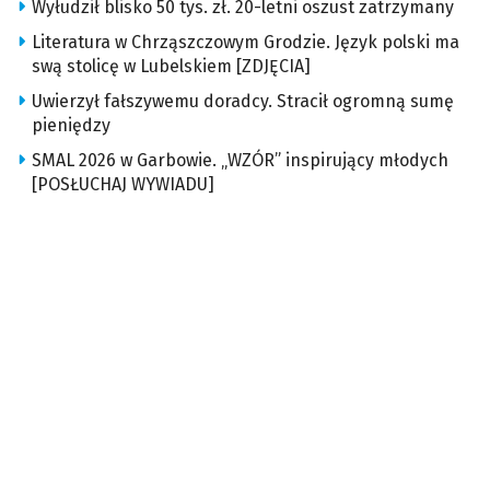
Wyłudził blisko 50 tys. zł. 20-letni oszust zatrzymany
Literatura w Chrząszczowym Grodzie. Język polski ma
swą stolicę w Lubelskiem [ZDJĘCIA]
Uwierzył fałszywemu doradcy. Stracił ogromną sumę
pieniędzy
SMAL 2026 w Garbowie. „WZÓR” inspirujący młodych
[POSŁUCHAJ WYWIADU]