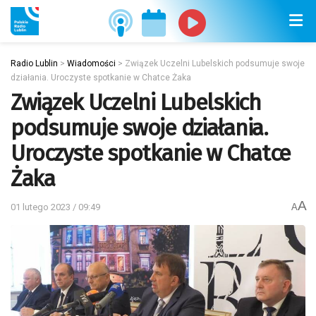
Radio Lublin
>
Wiadomości
>
Związek Uczelni Lubelskich podsumuje swoje
działania. Uroczyste spotkanie w Chatce Żaka
Związek Uczelni Lubelskich
podsumuje swoje działania.
Uroczyste spotkanie w Chatce
Żaka
A
01 lutego 2023 / 09:49
A