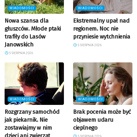
WIADOMOŚCI
WIADOMOŚCI
Nowa szansa dla
Ekstremalny upał nad
głuszców. Młode ptaki
regionem. Noc nie
trafiły do Lasów
przyniesie wytchnienia
Janowskich
5 SIERPNIA 2026
5 SIERPNIA 2026
WIADOMOŚCI
WIADOMOŚCI
Rozgrzany samochód
Brak pocenia może być
jak piekarnik. Nie
objawem udaru
zostawiajmy w nim
cieplnego
dzieci ani zwierząt
5 SIERPNIA 2026