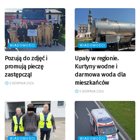
WIADOMOŚCI
WIADOMOŚCI
Pozują do zdjęć i
Upały w regionie.
promują pieczę
Kurtyny wodne i
zastępczą!
darmowa woda dla
mieszkańców
5 SIERPNIA 2026
5 SIERPNIA 2026
WIADOMOŚCI
WIADOMOŚCI