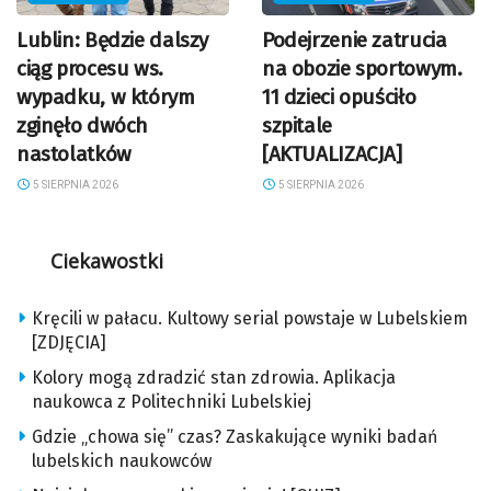
Lublin: Będzie dalszy
Podejrzenie zatrucia
ciąg procesu ws.
na obozie sportowym.
wypadku, w którym
11 dzieci opuściło
zginęło dwóch
szpitale
nastolatków
[AKTUALIZACJA]
5 SIERPNIA 2026
5 SIERPNIA 2026
Ciekawostki
Kręcili w pałacu. Kultowy serial powstaje w Lubelskiem
[ZDJĘCIA]
Kolory mogą zdradzić stan zdrowia. Aplikacja
naukowca z Politechniki Lubelskiej
Gdzie „chowa się” czas? Zaskakujące wyniki badań
lubelskich naukowców