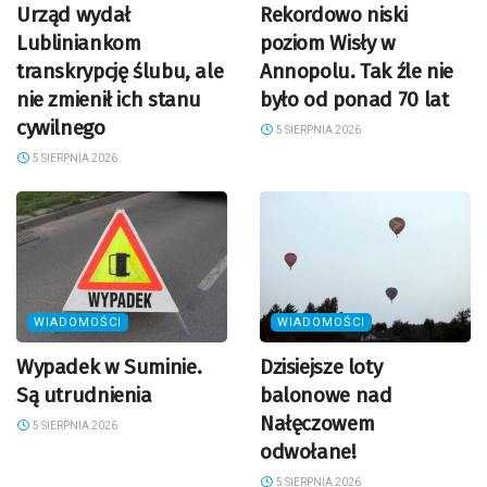
Urząd wydał
Rekordowo niski
Lubliniankom
poziom Wisły w
transkrypcję ślubu, ale
Annopolu. Tak źle nie
nie zmienił ich stanu
było od ponad 70 lat
cywilnego
5 SIERPNIA 2026
5 SIERPNIA 2026
WIADOMOŚCI
WIADOMOŚCI
Wypadek w Suminie.
Dzisiejsze loty
Są utrudnienia
balonowe nad
Nałęczowem
5 SIERPNIA 2026
odwołane!
5 SIERPNIA 2026