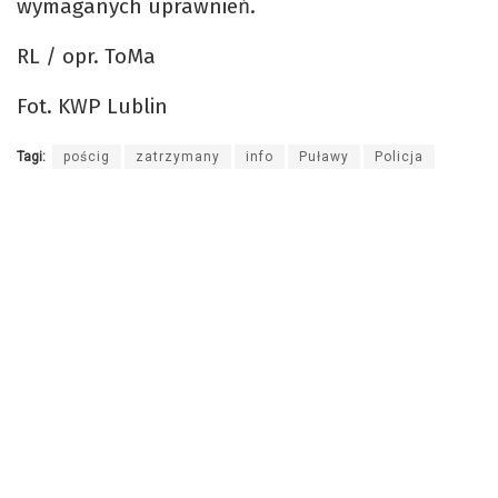
wymaganych uprawnień.
RL / opr. ToMa
Fot. KWP Lublin
Tagi:
pościg
zatrzymany
info
Puławy
Policja