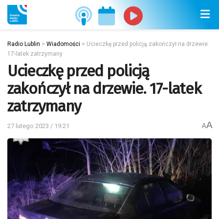
Radio Lublin
>
Wiadomości
>
Ucieczkę przed policją zakończył na drzewie.
17-latek zatrzymany
Ucieczkę przed policją
zakończył na drzewie. 17-latek
zatrzymany
A
27 lutego 2023 / 19:21
A