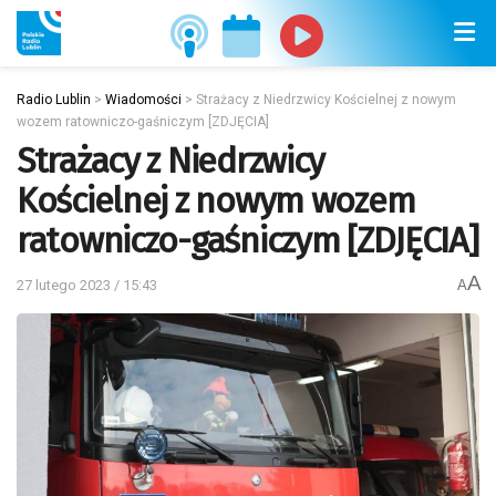
Radio Lublin
>
Wiadomości
>
Strażacy z Niedrzwicy Kościelnej z nowym
wozem ratowniczo-gaśniczym [ZDJĘCIA]
Strażacy z Niedrzwicy
Kościelnej z nowym wozem
ratowniczo-gaśniczym [ZDJĘCIA]
A
27 lutego 2023 / 15:43
A