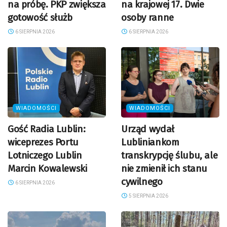
na próbę. PKP zwiększa
na krajowej 17. Dwie
gotowość służb
osoby ranne
6 SIERPNIA 2026
6 SIERPNIA 2026
WIADOMOŚCI
WIADOMOŚCI
Gość Radia Lublin:
Urząd wydał
wiceprezes Portu
Lubliniankom
Lotniczego Lublin
transkrypcję ślubu, ale
Marcin Kowalewski
nie zmienił ich stanu
cywilnego
6 SIERPNIA 2026
5 SIERPNIA 2026