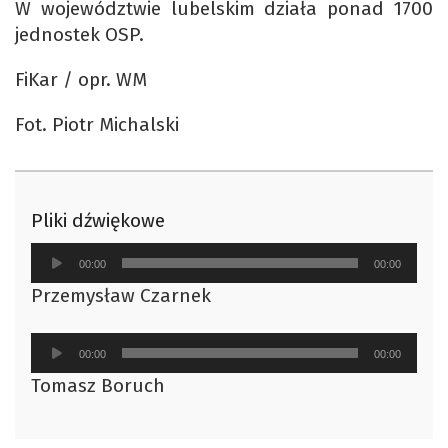
W województwie lubelskim działa ponad 1700
jednostek OSP.
FiKar / opr. WM
Fot. Piotr Michalski
Pliki dźwiękowe
Odtwarzacz
00:00
00:00
plików
Przemysław Czarnek
dźwiękowych
Odtwarzacz
00:00
00:00
plików
Tomasz Boruch
dźwiękowych