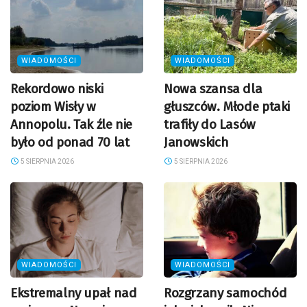
WIADOMOŚCI
WIADOMOŚCI
Rekordowo niski
Nowa szansa dla
poziom Wisły w
głuszców. Młode ptaki
Annopolu. Tak źle nie
trafiły do Lasów
było od ponad 70 lat
Janowskich
5 SIERPNIA 2026
5 SIERPNIA 2026
WIADOMOŚCI
WIADOMOŚCI
Ekstremalny upał nad
Rozgrzany samochód