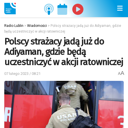
Radio Lublin
>
Wiadomości
>
Polscy strażacy jadą już do Adiyaman, gdzie
będą uczestniczyć w akcji ratowniczej
Polscy strażacy jadą już do
Adiyaman, gdzie będą
uczestniczyć w akcji ratowniczej
A
07 lutego 2023 / 08:21
A