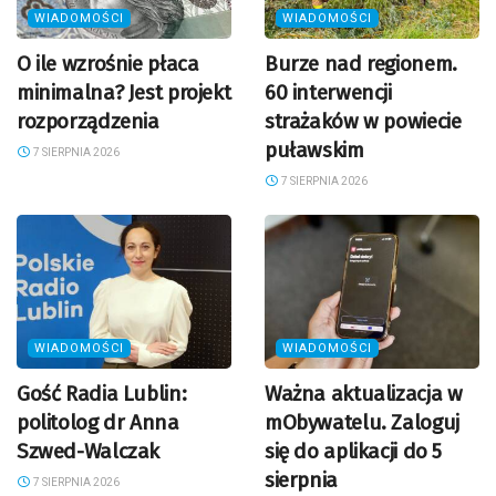
WIADOMOŚCI
WIADOMOŚCI
O ile wzrośnie płaca
Burze nad regionem.
minimalna? Jest projekt
60 interwencji
rozporządzenia
strażaków w powiecie
puławskim
7 SIERPNIA 2026
7 SIERPNIA 2026
WIADOMOŚCI
WIADOMOŚCI
Gość Radia Lublin:
Ważna aktualizacja w
politolog dr Anna
mObywatelu. Zaloguj
Szwed-Walczak
się do aplikacji do 5
sierpnia
7 SIERPNIA 2026