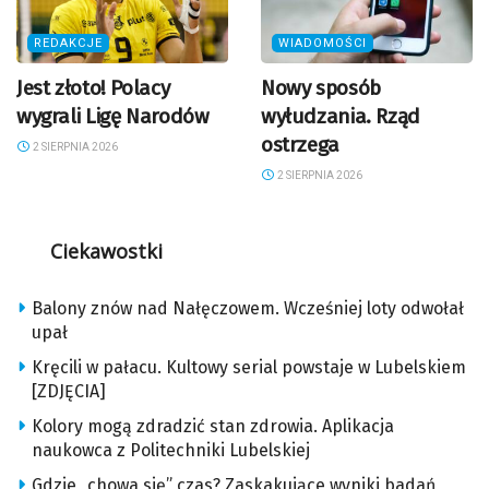
REDAKCJE
WIADOMOŚCI
Jest złoto! Polacy
Nowy sposób
wygrali Ligę Narodów
wyłudzania. Rząd
ostrzega
2 SIERPNIA 2026
2 SIERPNIA 2026
Ciekawostki
Balony znów nad Nałęczowem. Wcześniej loty odwołał
upał
Kręcili w pałacu. Kultowy serial powstaje w Lubelskiem
[ZDJĘCIA]
Kolory mogą zdradzić stan zdrowia. Aplikacja
naukowca z Politechniki Lubelskiej
Gdzie „chowa się” czas? Zaskakujące wyniki badań