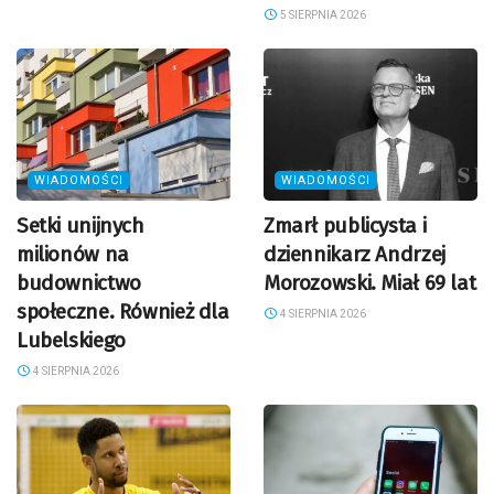
5 SIERPNIA 2026
WIADOMOŚCI
WIADOMOŚCI
Setki unijnych
Zmarł publicysta i
milionów na
dziennikarz Andrzej
budownictwo
Morozowski. Miał 69 lat
społeczne. Również dla
4 SIERPNIA 2026
Lubelskiego
4 SIERPNIA 2026