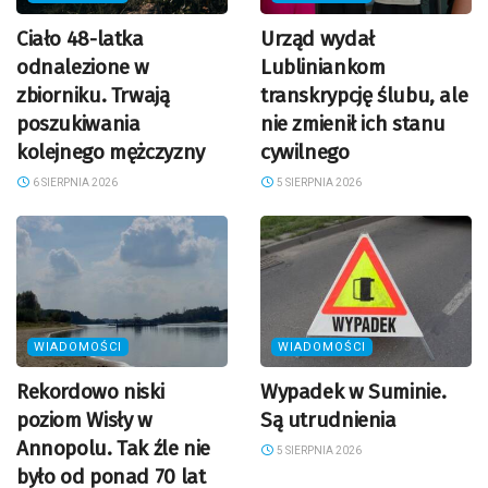
Ciało 48-latka
Urząd wydał
odnalezione w
Lubliniankom
zbiorniku. Trwają
transkrypcję ślubu, ale
poszukiwania
nie zmienił ich stanu
kolejnego mężczyzny
cywilnego
6 SIERPNIA 2026
5 SIERPNIA 2026
WIADOMOŚCI
WIADOMOŚCI
Rekordowo niski
Wypadek w Suminie.
poziom Wisły w
Są utrudnienia
Annopolu. Tak źle nie
5 SIERPNIA 2026
było od ponad 70 lat