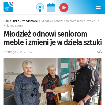
Radio Lublin
>
Wiadomości
>
Młodzież odnowi seniorom meble i zmieni je
w dzieła sztuki
Młodzież odnowi seniorom
meble i zmieni je w dzieła sztuki
A
27 lutego 2023 / 19:43
A