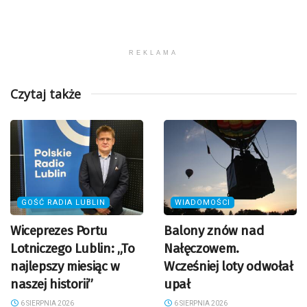
REKLAMA
Czytaj także
GOŚĆ RADIA LUBLIN
WIADOMOŚCI
Wiceprezes Portu
Balony znów nad
Lotniczego Lublin: „To
Nałęczowem.
najlepszy miesiąc w
Wcześniej loty odwołał
naszej historii”
upał
6 SIERPNIA 2026
6 SIERPNIA 2026