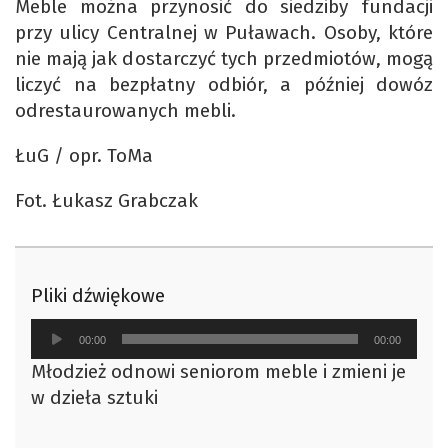
Meble można przynosić do siedziby fundacji
przy ulicy Centralnej w Puławach. Osoby, które
nie mają jak dostarczyć tych przedmiotów, mogą
liczyć na bezpłatny odbiór, a później dowóz
odrestaurowanych mebli.
ŁuG / opr. ToMa
Fot. Łukasz Grabczak
Pliki dźwiękowe
Odtwarzacz
00:00
00:00
plików
Młodzież odnowi seniorom meble i zmieni je
dźwiękowych
w dzieła sztuki