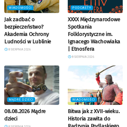
WIADOMOŚCI
PODCASTY
Jak zadbać o
XXXX Międzynarodowe
bezpieczeństwo?
Spotkania
Akademia Ochrony
Folklorystyczne im.
Ludności w Lublinie
Ignacego Wachowiaka
| Etnosfera
8 SIERPNIA 2026
8 SIERPNIA 2026
MĄDRE DZIECI
WIADOMOŚCI
08.08.2026 Mądre
Bitwa jak z XVII-wieku.
dzieci
Historia zawita do
Radzynia Podlaskiego
8 SIERPNIA 2026