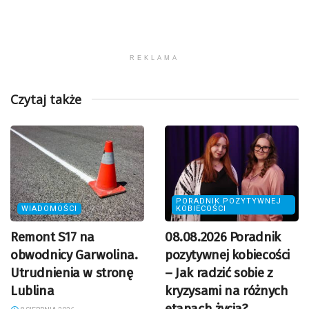
REKLAMA
Czytaj także
PORADNIK POZYTYWNEJ
WIADOMOŚCI
KOBIECOŚCI
Remont S17 na
08.08.2026 Poradnik
obwodnicy Garwolina.
pozytywnej kobiecości
Utrudnienia w stronę
– Jak radzić sobie z
Lublina
kryzysami na różnych
etapach życia?