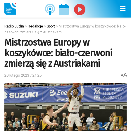
Radio Lublin
>
Redakcje
>
Sport
>
Mistrzostwa Europy w koszykówce: biało-
czerwoni zmierzą się z Austriakami
Mistrzostwa Europy w
koszykówce: biało-czerwoni
zmierzą się z Austriakami
A
20 lutego 2023 / 21:25
A