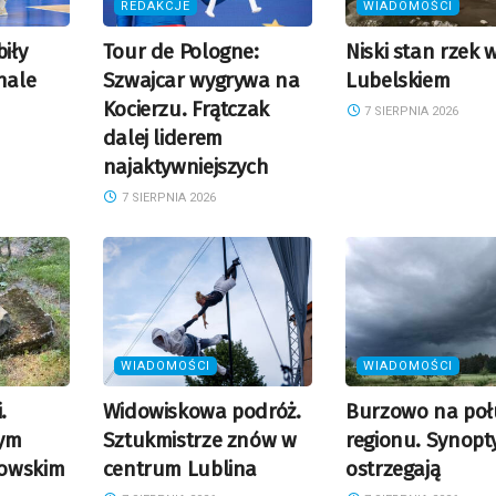
REDAKCJE
WIADOMOŚCI
biły
Tour de Pologne:
Niski stan rzek 
nale
Szwajcar wygrywa na
Lubelskiem
Kocierzu. Frątczak
7 SIERPNIA 2026
dalej liderem
najaktywniejszych
7 SIERPNIA 2026
WIADOMOŚCI
WIADOMOŚCI
.
Widowiskowa podróż.
Burzowo na poł
rym
Sztukmistrze znów w
regionu. Synopt
owskim
centrum Lublina
ostrzegają