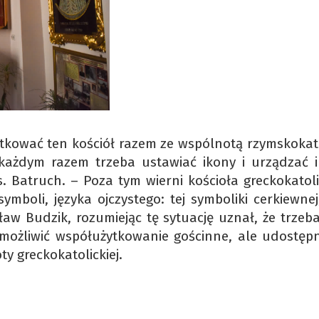
tkować ten kościół razem ze wspólnotą rzymskokato
 każdym razem trzeba ustawiać ikony i urządzać i
. Batruch. – Poza tym wierni kościoła greckokatoli
ymboli, języka ojczystego: tej symboliki cerkiewnej
ław Budzik, rozumiejąc tę sytuację uznał, że trzeb
możliwić współużytkowanie gościnne, ale udostępn
y greckokatolickiej.