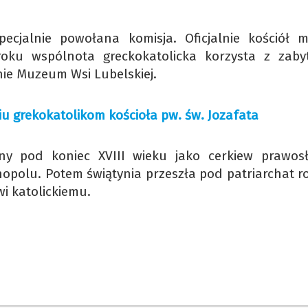
specjalnie powołana komisja. Oficjalnie kościół 
oku wspólnota greckokatolicka korzysta z zaby
nie Muzeum Wsi Lubelskiej.
u grekokatolikom kościoła pw. św. Jozafata
ny pod koniec XVIII wieku jako cerkiew prawos
polu. Potem świątynia przeszła pod patriarchat ros
wi katolickiemu.