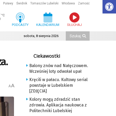
Ot
Puławy
Świdnik
Tomaszów Lubelski
Włodawa
Zamość
5
°C
PODCASTY
KALENDARIUM
SŁUCHAJ
sobota, 8 sierpnia 2026
Ciekawostki
a.
Balony znów nad Nałęczowem.
Wcześniej loty odwołał upał
Kręcili w pałacu. Kultowy serial
A
powstaje w Lubelskiem
A
[ZDJĘCIA]
Kolory mogą zdradzić stan
zdrowia. Aplikacja naukowca z
Politechniki Lubelskiej