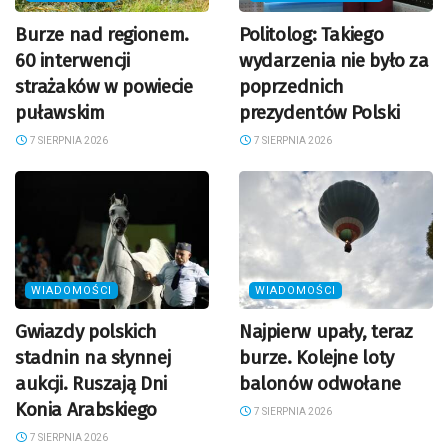
Burze nad regionem.
Politolog: Takiego
60 interwencji
wydarzenia nie było za
strażaków w powiecie
poprzednich
puławskim
prezydentów Polski
7 SIERPNIA 2026
7 SIERPNIA 2026
WIADOMOŚCI
WIADOMOŚCI
Gwiazdy polskich
Najpierw upały, teraz
stadnin na słynnej
burze. Kolejne loty
aukcji. Ruszają Dni
balonów odwołane
Konia Arabskiego
7 SIERPNIA 2026
7 SIERPNIA 2026