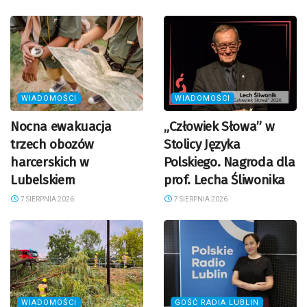
WIADOMOŚCI
WIADOMOŚCI
Nocna ewakuacja
„Człowiek Słowa” w
trzech obozów
Stolicy Języka
harcerskich w
Polskiego. Nagroda dla
Lubelskiem
prof. Lecha Śliwonika
7 SIERPNIA 2026
7 SIERPNIA 2026
WIADOMOŚCI
GOŚĆ RADIA LUBLIN