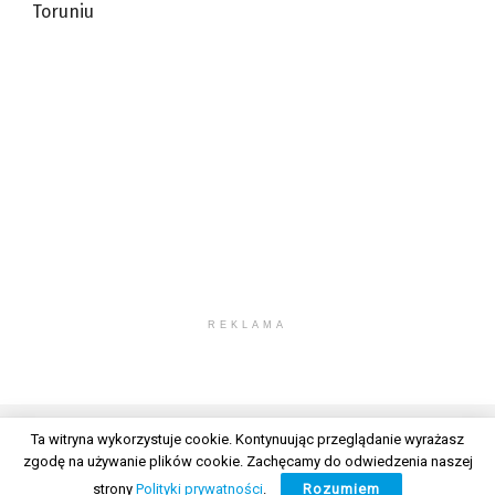
Toruniu
REKLAMA
Ta witryna wykorzystuje cookie. Kontynuując przeglądanie wyrażasz
zgodę na używanie plików cookie. Zachęcamy do odwiedzenia naszej
© 2026 Wszelkie prawa zastrzeżone. Radio Lublin S.A. w likwidacji
strony
Polityki prywatności
.
Rozumiem