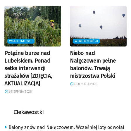
WIADOMOŚCI
WIADOMOŚCI
Potężne burze nad
Niebo nad
Lubelskiem. Ponad
Nałęczowem pełne
setka interwencji
balonów. Trwają
strażaków [ZDJĘCIA,
mistrzostwa Polski
AKTUALIZACJA]
6 SIERPNIA 2026
6 SIERPNIA 2026
Ciekawostki
Balony znów nad Nałęczowem. Wcześniej loty odwołał