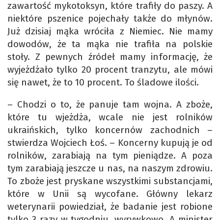
zawartość mykotoksyn, które trafiły do paszy. A
niektóre pszenice pojechały także do młynów.
Już dzisiaj mąka wróciła z Niemiec. Nie mamy
dowodów, że ta mąka nie trafiła na polskie
stoły. Z pewnych źródeł mamy informację, że
wyjeżdżało tylko 20 procent tranzytu, ale mówi
się nawet, że to 10 procent. To śladowe ilości.
– Chodzi o to, że panuje tam wojna. A zboże,
które tu wjeżdża, wcale nie jest rolników
ukraińskich, tylko koncernów zachodnich –
stwierdza Wojciech Łoś. – Koncerny kupują je od
rolników, zarabiają na tym pieniądze. A poza
tym zarabiają jeszcze u nas, na naszym zdrowiu.
To zboże jest pryskane wszystkimi substancjami,
które w Unii są wycofane. Główny lekarz
weterynarii powiedział, że badanie jest robione
tylko 3 razy w tygodniu, wyrywkowo. A minister