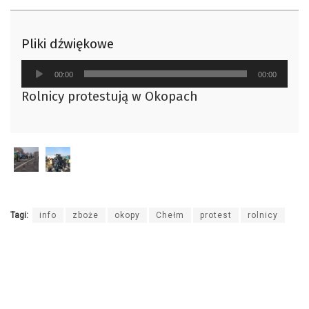
Pliki dźwiękowe
Odtwarzacz
00:00
00:00
plików
Rolnicy protestują w Okopach
dźwiękowych
Tagi:
info
zboże
okopy
Chełm
protest
rolnicy