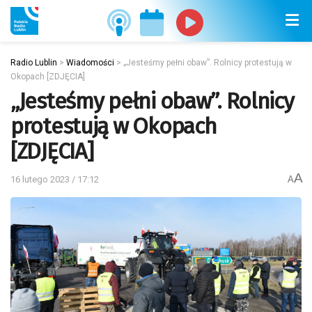
Radio Lublin
>
Wiadomości
>
„Jesteśmy pełni obaw”. Rolnicy protestują w
Okopach [ZDJĘCIA]
„Jesteśmy pełni obaw”. Rolnicy
protestują w Okopach
[ZDJĘCIA]
A
16 lutego 2023 / 17:12
A