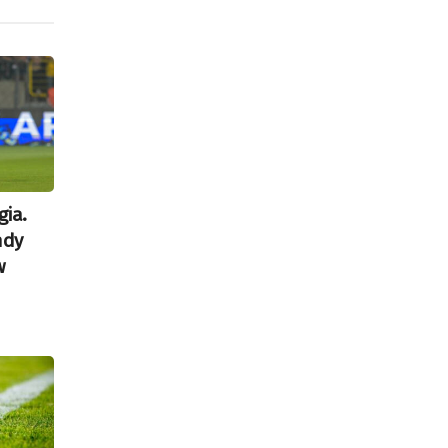
gia.
ndy
w