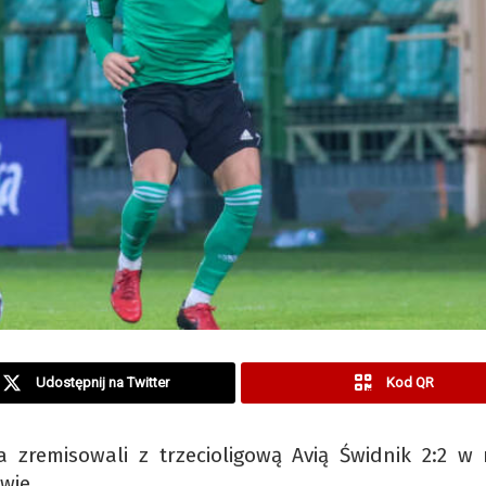
Udostępnij na Twitter
Kod QR
a zremisowali z trzecioligową Avią Świdnik 2:2 w
wie.