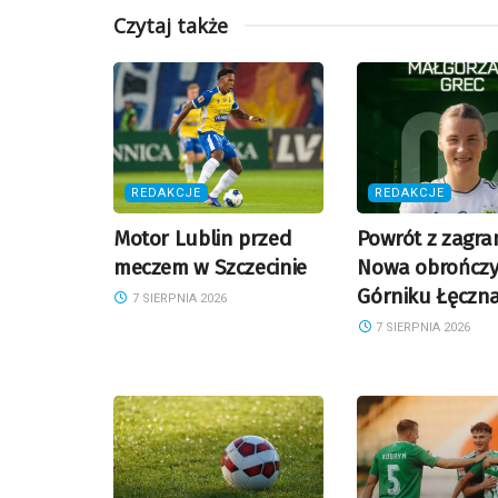
Czytaj także
REDAKCJE
REDAKCJE
Motor Lublin przed
Powrót z zagran
meczem w Szczecinie
Nowa obrończy
Górniku Łęczn
7 SIERPNIA 2026
7 SIERPNIA 2026