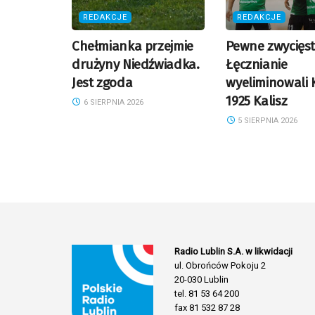
REDAKCJE
REDAKCJE
Chełmianka przejmie
Pewne zwycięs
drużyny Niedźwiadka.
Łęcznianie
Jest zgoda
wyeliminowali 
1925 Kalisz
6 SIERPNIA 2026
5 SIERPNIA 2026
Radio Lublin S.A. w likwidacji
ul. Obrońców Pokoju 2
20-030 Lublin
tel. 81 53 64 200
fax 81 532 87 28