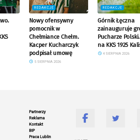
REDAKCJE
REDAKCJE
two.
Nowy ofensywny
Górnik Łęczna
pomocnik w
zainauguruje gr
KKS
Chełmiance Chełm.
Pucharze Polski.
Kacper Kucharczyk
na KKS 1925 Kali
podpisał umowę
4 SIERPNIA 2026
5 SIERPNIA 2026
Partnerzy
Reklama
Kontakt
BIP
Praca Lublin