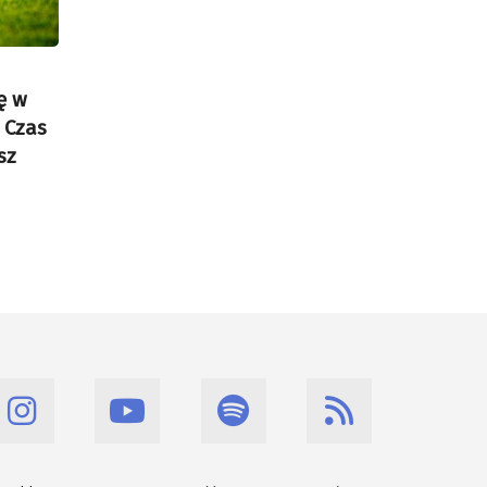
ę w
 Czas
sz