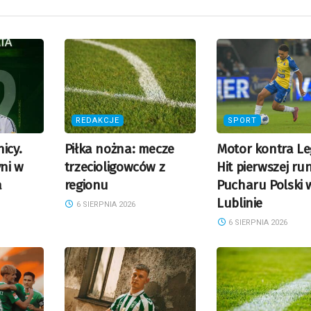
REDAKCJE
SPORT
icy.
Piłka nożna: mecze
Motor kontra Le
ni w
trzecioligowców z
Hit pierwszej ru
a
regionu
Pucharu Polski 
Lublinie
6 SIERPNIA 2026
6 SIERPNIA 2026