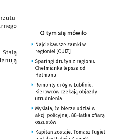
 rzutu
arnego
O tym się mówiło
Najciekawsze zamki w
regionie! [QUIZ]
e Stalą
planują
Sparingi drużyn z regionu.
Chełmianka lepsza od
Hetmana
Remonty dróg w Lublinie.
Kierowców czekają objazdy i
utrudnienia
Myślała, że bierze udział w
akcji policyjnej. 88-latka ofiarą
oszustów
Kapitan zostaje. Tomasz Fugiel
nadal w Padwie Zamość