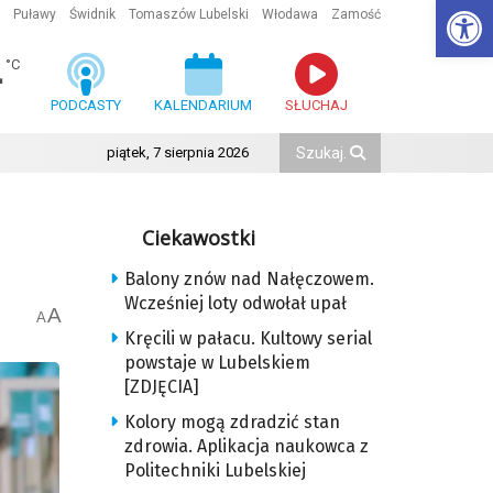
Ot
Puławy
Świdnik
Tomaszów Lubelski
Włodawa
Zamość
4
°C
PODCASTY
KALENDARIUM
SŁUCHAJ
piątek, 7 sierpnia 2026
Ciekawostki
Balony znów nad Nałęczowem.
Wcześniej loty odwołał upał
A
A
Kręcili w pałacu. Kultowy serial
powstaje w Lubelskiem
[ZDJĘCIA]
Kolory mogą zdradzić stan
zdrowia. Aplikacja naukowca z
Politechniki Lubelskiej