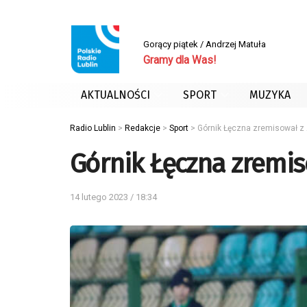
Gorący piątek / Andrzej Matuła
Gramy dla Was!
AKTUALNOŚCI
SPORT
MUZYKA
Radio Lublin
>
Redakcje
>
Sport
>
Górnik Łęczna zremisował z 
Górnik Łęczna zremis
14 lutego 2023 / 18:34