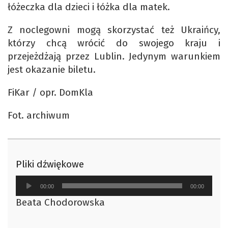
łóżeczka dla dzieci i łóżka dla matek.
Z noclegowni mogą skorzystać też Ukraińcy,
którzy chcą wrócić do swojego kraju i
przejeżdżają przez Lublin. Jedynym warunkiem
jest okazanie biletu.
FiKar / opr. DomKla
Fot. archiwum
Pliki dźwiękowe
Odtwarzacz
00:00
00:00
plików
Beata Chodorowska
dźwiękowych