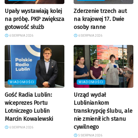
Upały wystawiają kolej
Zderzenie trzech aut
na próbę. PKP zwiększa
na krajowej 17. Dwie
gotowość służb
osoby ranne
6 SIERPNIA 2026
6 SIERPNIA 2026
WIADOMOŚCI
WIADOMOŚCI
Gość Radia Lublin:
Urząd wydał
wiceprezes Portu
Lubliniankom
Lotniczego Lublin
transkrypcję ślubu, ale
Marcin Kowalewski
nie zmienił ich stanu
cywilnego
6 SIERPNIA 2026
5 SIERPNIA 2026