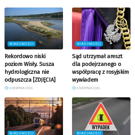
WIADOMOŚCI
WIADOMOŚCI
Rekordowo niski
Sąd utrzymał areszt
poziom Wisły. Susza
dla podejrzanego o
hydrologiczna nie
współpracę z rosyjskim
odpuszcza [ZDJĘCIA]
wywiadem
6 SIERPNIA 2026
6 SIERPNIA 2026
WIADOMOŚCI
WIADOMOŚCI