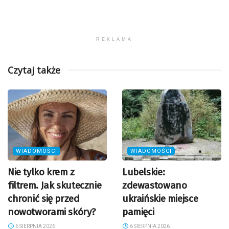
REKLAMA
Czytaj także
WIADOMOŚCI
WIADOMOŚCI
Nie tylko krem z
Lubelskie:
filtrem. Jak skutecznie
zdewastowano
chronić się przed
ukraińskie miejsce
nowotworami skóry?
pamięci
6 SIERPNIA 2026
6 SIERPNIA 2026