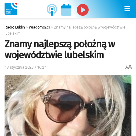
Radio Lublin
>
Wiadomości
>
Znamy najlepszą położną w województwie
lubelskim
Znamy najlepszą położną w
województwie lubelskim
A
13 stycznia 2023 / 16:24
A