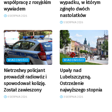
współpracę z rosyjskim
wypadku, w którym
wywiadem
zginęło dwóch
nastolatków
6 SIERPNIA 2026
5 SIERPNIA 2026
WIADOMOŚCI
WIADOMOŚCI
Nietrzeźwy policjant
Upały nad
prowadził radiowóz i
Lubelszczyzną.
spowodował kolizję.
Ostrzeżenie
Został zawieszony
najwyższego stopnia
4 SIERPNIA 2026
3 SIERPNIA 2026