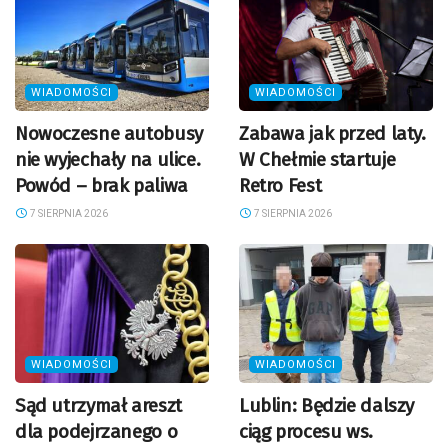
WIADOMOŚCI
WIADOMOŚCI
Nowoczesne autobusy
Zabawa jak przed laty.
nie wyjechały na ulice.
W Chełmie startuje
Powód – brak paliwa
Retro Fest
7 SIERPNIA 2026
7 SIERPNIA 2026
WIADOMOŚCI
WIADOMOŚCI
Sąd utrzymał areszt
Lublin: Będzie dalszy
dla podejrzanego o
ciąg procesu ws.