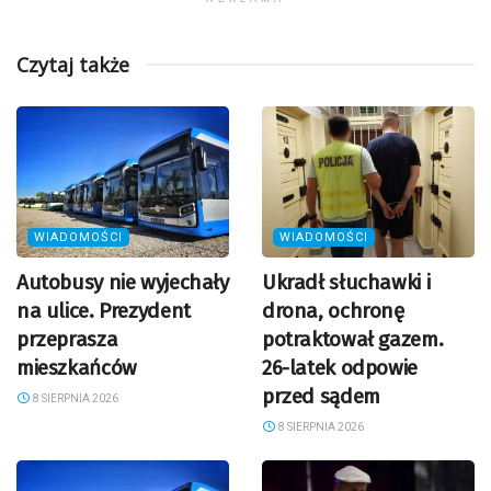
Czytaj także
WIADOMOŚCI
WIADOMOŚCI
Autobusy nie wyjechały
Ukradł słuchawki i
na ulice. Prezydent
drona, ochronę
przeprasza
potraktował gazem.
mieszkańców
26-latek odpowie
przed sądem
8 SIERPNIA 2026
8 SIERPNIA 2026