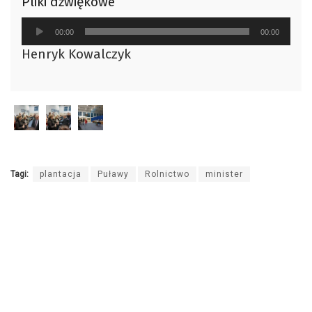
Pliki dźwiękowe
Odtwarzacz
00:00
00:00
plików
Henryk Kowalczyk
dźwiękowych
Tagi:
plantacja
Puławy
Rolnictwo
minister