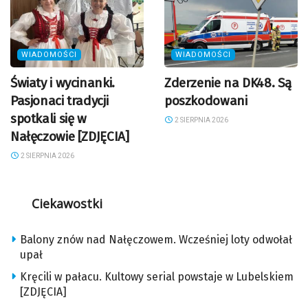
WIADOMOŚCI
WIADOMOŚCI
Światy i wycinanki.
Zderzenie na DK48. Są
Pasjonaci tradycji
poszkodowani
spotkali się w
2 SIERPNIA 2026
Nałęczowie [ZDJĘCIA]
2 SIERPNIA 2026
Ciekawostki
Balony znów nad Nałęczowem. Wcześniej loty odwołał
upał
Kręcili w pałacu. Kultowy serial powstaje w Lubelskiem
[ZDJĘCIA]