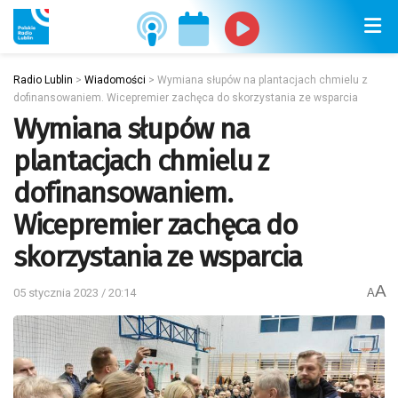
Radio Lublin
>
Wiadomości
>
Wymiana słupów na plantacjach chmielu z
dofinansowaniem. Wicepremier zachęca do skorzystania ze wsparcia
Wymiana słupów na
plantacjach chmielu z
dofinansowaniem.
Wicepremier zachęca do
skorzystania ze wsparcia
A
05 stycznia 2023 / 20:14
A