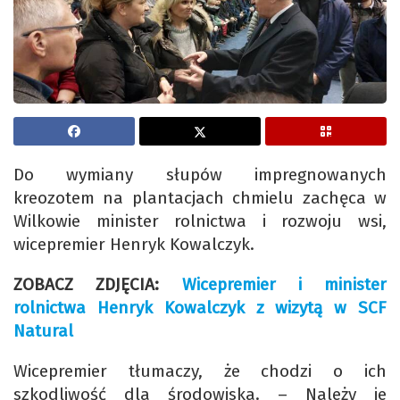
Do wymiany słupów impregnowanych
kreozotem na plantacjach chmielu zachęca w
Wilkowie minister rolnictwa i rozwoju wsi,
wicepremier Henryk Kowalczyk.
ZOBACZ ZDJĘCIA:
Wicepremier i minister
rolnictwa Henryk Kowalczyk z wizytą w SCF
Natural
Wicepremier tłumaczy, że chodzi o ich
szkodliwość dla środowiska. – Należy je