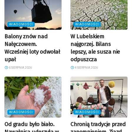
WIADOMOŚCI
WIADOMOŚCI
Balony znów nad
W Lubelskiem
Nałęczowem.
najgorzej. Bilans
Wcześniej loty odwołał
lepszy, ale susza nie
upał
odpuszcza
6 SIERPNIA 2026
4 SIERPNIA 2026
WIADOMOŚCI
WIADOMOŚCI
Od gradu było biało.
Chronią tradycje przed
Nawałnica uderzyła w
zapomnieniem. Zjazd