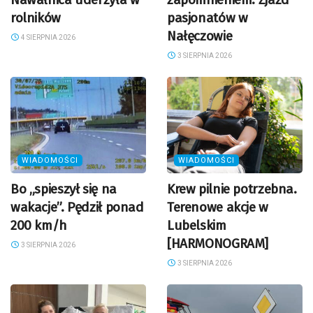
rolników
pasjonatów w
Nałęczowie
4 SIERPNIA 2026
3 SIERPNIA 2026
WIADOMOŚCI
WIADOMOŚCI
Bo „spieszył się na
Krew pilnie potrzebna.
wakacje”. Pędził ponad
Terenowe akcje w
200 km/h
Lubelskim
[HARMONOGRAM]
3 SIERPNIA 2026
3 SIERPNIA 2026