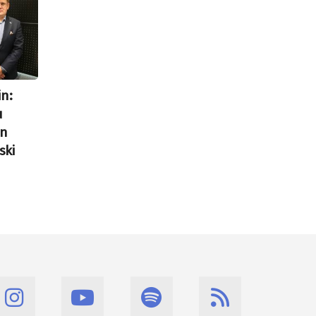
in:
u
in
ski