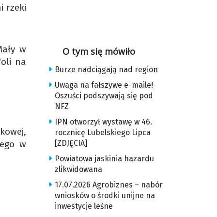
 rzeki
Mały w
O tym się mówiło
oli na
Burze nadciągają nad region
Uwaga na fałszywe e-maile!
Oszuści podszywają się pod
NFZ
IPN otworzył wystawę w 46.
owej,
rocznicę Lubelskiego Lipca
[ZDJĘCIA]
zego w
Powiatowa jaskinia hazardu
zlikwidowana
17.07.2026 Agrobiznes – nabór
wniosków o środki unijne na
inwestycje leśne