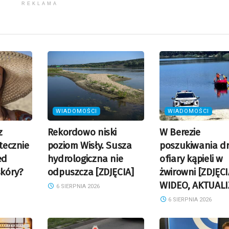
REKLAMA
WIADOMOŚCI
WIADOMOŚCI
z
Rekordowo niski
W Berezie
utecznie
poziom Wisły. Susza
poszukiwania dr
ed
hydrologiczna nie
ofiary kąpieli w
kóry?
odpuszcza [ZDJĘCIA]
żwirowni [ZDJĘCI
WIDEO, AKTUALI
6 SIERPNIA 2026
6 SIERPNIA 2026