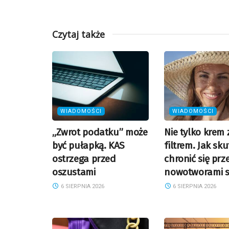
Czytaj także
WIADOMOŚCI
WIADOMOŚCI
„Zwrot podatku” może
Nie tylko krem 
być pułapką. KAS
filtrem. Jak sk
ostrzega przed
chronić się prz
oszustami
nowotworami s
6 SIERPNIA 2026
6 SIERPNIA 2026