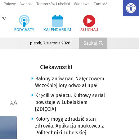
Ot
Puławy
Świdnik
Tomaszów Lubelski
Włodawa
Zamość
1
°C
PODCASTY
KALENDARIUM
SŁUCHAJ
piątek, 7 sierpnia 2026
Ciekawostki
Balony znów nad Nałęczowem.
Wcześniej loty odwołał upał
Kręcili w pałacu. Kultowy serial
A
powstaje w Lubelskiem
A
[ZDJĘCIA]
Kolory mogą zdradzić stan
zdrowia. Aplikacja naukowca z
Politechniki Lubelskiej