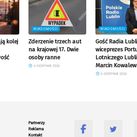
WIADOMOŚCI
WIADOMOŚCI
ą kolej
Zderzenie trzech aut
Gość Radia Lubl
na krajowej 17. Dwie
wiceprezes Port
wość
osoby ranne
Lotniczego Lubl
Marcin Kowalew
6 SIERPNIA 2026
6 SIERPNIA 2026
Partnerzy
Reklama
Kontakt