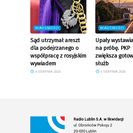
WIADOMOŚCI
WIADOMOŚCI
Sąd utrzymał areszt
Upały wystawiaj
dla podejrzanego o
na próbę. PKP
współpracę z rosyjskim
zwiększa goto
wywiadem
służb
6 SIERPNIA 2026
6 SIERPNIA 2026
Radio Lublin S.A. w likwidacji
ul. Obrońców Pokoju 2
20-030 Lublin