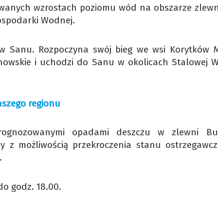
ewanych wzrostach poziomu wód na obszarze zlewni
ospodarki Wodnej.
w Sanu. Rozpoczyna swój bieg we wsi Korytków 
Janowskie i uchodzi do Sanu w okolicach Stalowej W
aszego regionu
rognozowanymi opadami deszczu w zlewni Buk
y z możliwością przekroczenia stanu ostrzegawc
.
do godz. 18.00.