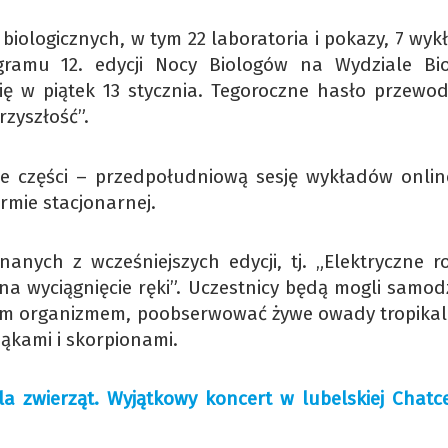
biologicznych, w tym 22 laboratoria i pokazy, 7 wyk
gramu 12. edycji Nocy Biologów na Wydziale Biol
ię w piątek 13 stycznia. Tegoroczne hasło przewod
rzyszłość”.
e części – przedpołudniową sesję wykładów onlin
rmie stacjonarnej.
nych z wcześniejszych edycji, tj. „Elektryczne roś
na wyciągnięcie ręki”. Uczestnicy będą mogli samodz
ym organizmem, poobserwować żywe owady tropikal
jąkami i skorpionami.
a zwierząt. Wyjątkowy koncert w lubelskiej Chatc