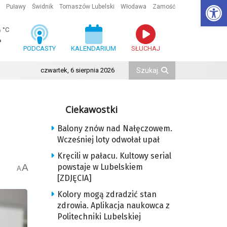
Ot
Puławy
Świdnik
Tomaszów Lubelski
Włodawa
Zamość
2
°C
PODCASTY
KALENDARIUM
SŁUCHAJ
czwartek, 6 sierpnia 2026
Ciekawostki
Balony znów nad Nałęczowem.
Wcześniej loty odwołał upał
Kręcili w pałacu. Kultowy serial
A
powstaje w Lubelskiem
A
[ZDJĘCIA]
Kolory mogą zdradzić stan
zdrowia. Aplikacja naukowca z
Politechniki Lubelskiej