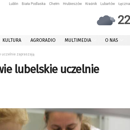
Lublin
Biała Podlaska
Chełm
Hrubieszów
Kraśnik
Lubartów
Łęczna
2
KULTURA
AGRORADIO
MULTIMEDIA
O NAS
e uczelnie zapraszają
ie lubelskie uczelnie