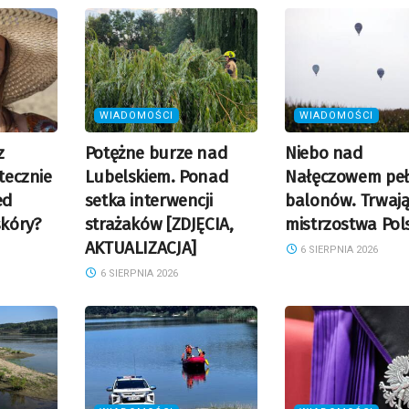
WIADOMOŚCI
WIADOMOŚCI
z
Potężne burze nad
Niebo nad
utecznie
Lubelskiem. Ponad
Nałęczowem pe
ed
setka interwencji
balonów. Trwaj
kóry?
strażaków [ZDJĘCIA,
mistrzostwa Pol
AKTUALIZACJA]
6 SIERPNIA 2026
6 SIERPNIA 2026