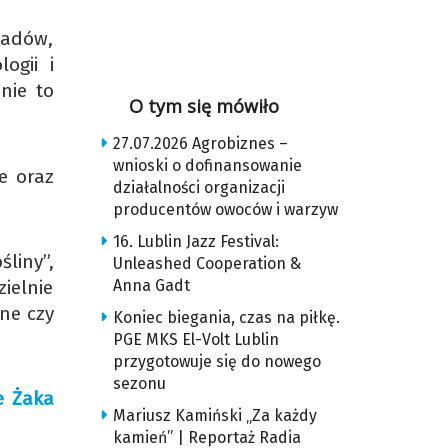
ładów,
ogii i
nie to
O tym się mówiło
27.07.2026 Agrobiznes –
wnioski o dofinansowanie
e oraz
działalności organizacji
producentów owoców i warzyw
16. Lublin Jazz Festival:
liny”,
Unleashed Cooperation &
ielnie
Anna Gadt
ne czy
Koniec biegania, czas na piłkę.
PGE MKS El-Volt Lublin
przygotowuje się do nowego
sezonu
e Żaka
Mariusz Kamiński „Za każdy
kamień” | Reportaż Radia