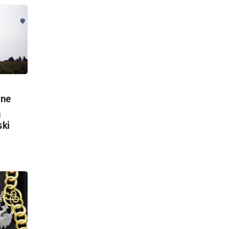
łne
ą
ski