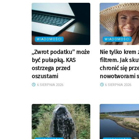
WIADOMOŚCI
WIADOMOŚCI
„Zwrot podatku” może
Nie tylko krem 
być pułapką. KAS
filtrem. Jak sk
ostrzega przed
chronić się prz
oszustami
nowotworami s
6 SIERPNIA 2026
6 SIERPNIA 2026