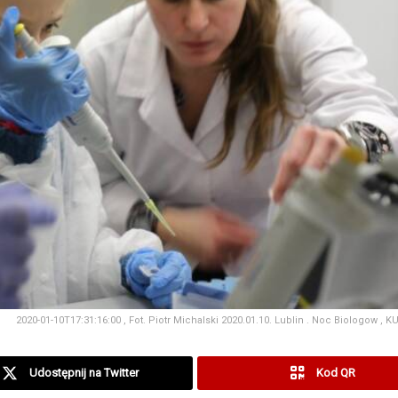
2020-01-10T17:31:16:00 , Fot. Piotr Michalski 2020.01.10. Lublin . Noc Biologow , K
Udostępnij na Twitter
Kod QR