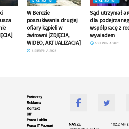
WIADOMOŚCI
WIADOMOŚCI
i
W Berezie
Sąd utrzymał ar
Susza
poszukiwania drugiej
dla podejrzaneg
nie
ofiary kąpieli w
współpracę z ro
ĘCIA]
żwirowni [ZDJĘCIA,
wywiadem
WIDEO, AKTUALIZACJA]
6 SIERPNIA 2026
6 SIERPNIA 2026
Partnerzy
Reklama
Kontakt
BIP
Praca Lublin
NASZE
102.2 MHz 
Praca IT Poznań