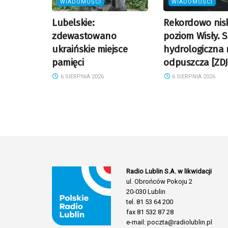
WIADOMOŚCI
WIADOMOŚCI
Lubelskie:
Rekordowo nisk
zdewastowano
poziom Wisły. 
ukraińskie miejsce
hydrologiczna 
pamięci
odpuszcza [ZDJ
6 SIERPNIA 2026
6 SIERPNIA 2026
Radio Lublin S.A. w likwidacji
ul. Obrońców Pokoju 2
20-030 Lublin
tel. 81 53 64 200
fax 81 532 87 28
e-mail: poczta@radiolublin.pl