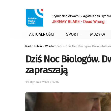
Kryminalne czwartki / Agata Koss-Dybała
JEREMY BLAKE - Dead Wrong
AKTUALNOŚCI
SPORT
MUZYKA
Radio Lublin
>
Wiadomości
>
Dziś Noc Biologów. Dwie lubelski
Dziś Noc Biologów. Dw
zapraszają
13 stycznia 2023 / 07:02