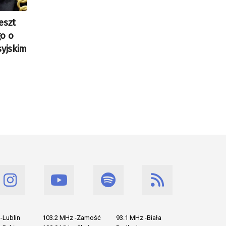
eszt
o o
syjskim
-Lublin
103.2 MHz -Zamość
93.1 MHz -Biała