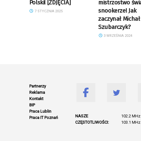
Polski! [ZDJĘCIA]
mistrzostwo świ
snookerze! Jak
7 STYCZNIA 2025
zaczynał Michał
Szubarczyk?
3 WRZEŚNIA 2024
Partnerzy
Reklama
Kontakt
BIP
Praca Lublin
NASZE
102.2 MHz 
Praca IT Poznań
CZĘSTOTLIWOŚCI:
103.1 MHz 