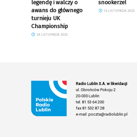
legendę i walczy o
snookerze!
awans do głównego
14 LISTOPADA 2025
turnieju UK
Championship
24 LISTOPADA 2025
Radio Lublin S.A. w likwidacji
ul. Obrońców Pokoju 2
20-030 Lublin
tel. 81 53 64 200
fax 81 532 87 28
e-mail: poczta@radiolublin.pl