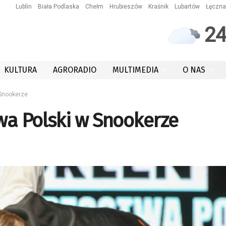
Lublin
Biała Podlaska
Chełm
Hrubieszów
Kraśnik
Lubartów
Łęczna
2
KULTURA
AGRORADIO
MULTIMEDIA
O NAS
 Snookerze
twa Polski w Snookerze