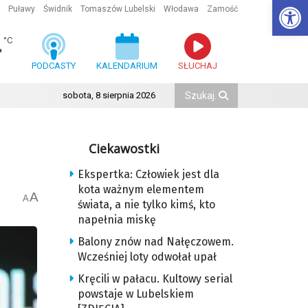
Ot
Puławy
Świdnik
Tomaszów Lubelski
Włodawa
Zamość
4
°C
PODCASTY
KALENDARIUM
SŁUCHAJ
sobota, 8 sierpnia 2026
Ciekawostki
Ekspertka: Człowiek jest dla
kota ważnym elementem
A
A
świata, a nie tylko kimś, kto
napełnia miskę
Balony znów nad Nałęczowem.
Wcześniej loty odwołał upał
Kręcili w pałacu. Kultowy serial
powstaje w Lubelskiem