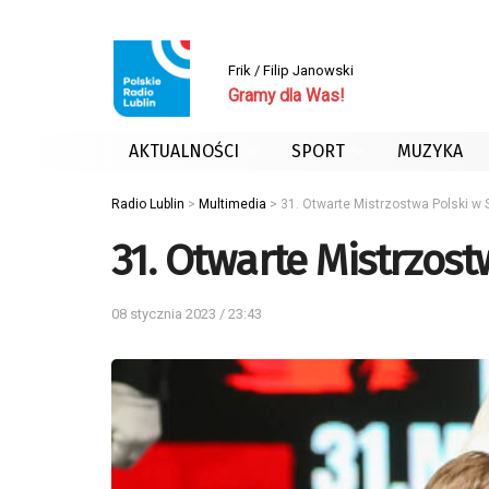
Frik / Filip Janowski
Gramy dla Was!
AKTUALNOŚCI
SPORT
MUZYKA
Radio Lublin
>
Multimedia
>
31. Otwarte Mistrzostwa Polski w
31. Otwarte Mistrzos
08 stycznia 2023 / 23:43