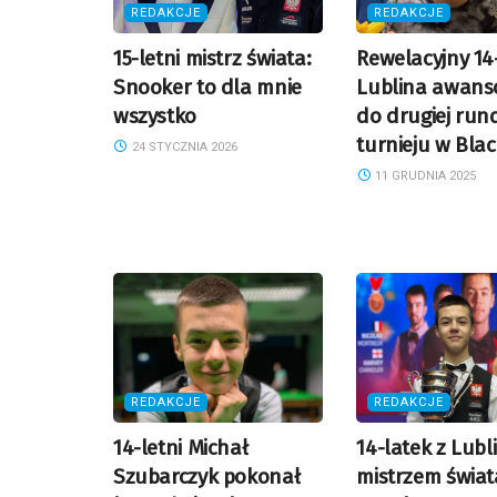
REDAKCJE
REDAKCJE
15-letni mistrz świata:
Rewelacyjny 14-
Snooker to dla mnie
Lublina awans
wszystko
do drugiej run
turnieju w Bla
24 STYCZNIA 2026
11 GRUDNIA 2025
REDAKCJE
REDAKCJE
14-letni Michał
14-latek z Lubl
Szubarczyk pokonał
mistrzem świat