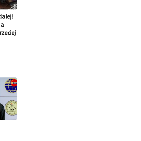
alej!
na
zeciej