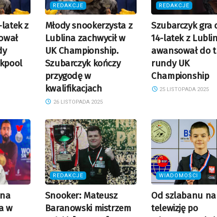
REDAKCJE
REDAKCJE
latek z
Młody snookerzysta z
Szubarczyk gra d
ował
Lublina zachwycił w
14-latek z Lubli
dy
UK Championship.
awansował do tr
ckpool
Szubarczyk kończy
rundy UK
przygodę w
Championship
kwalifikacjach
25 LISTOPADA 2025
26 LISTOPADA 2025
REDAKCJE
WIADOMOŚCI
ina
Snooker: Mateusz
Od szlabanu na
a w
Baranowski mistrzem
telewizję po