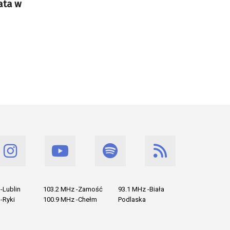
ata w
-Lublin
103.2 MHz -Zamość
93.1 MHz -Biała
-Ryki
100.9 MHz -Chełm
Podlaska