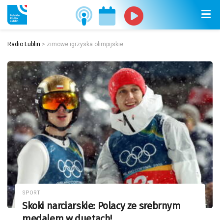
Radio Lublin
>
zimowe igrzyska olimpijskie
SPORT
Skoki narciarskie: Polacy ze srebrnym
medalem w duetach!