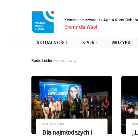
Kryminalne czwartki / Agata Koss-Dybała
Gramy dla Was!
AKTUALNOŚCI
SPORT
MUZYKA
Radio Lublin
>
zawodowcy
WIADOMOŚCI
WI
Dla najmłodszych i
„L