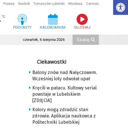
Ot
Puławy
Świdnik
Tomaszów Lubelski
Włodawa
Zamość
4
°C
PODCASTY
KALENDARIUM
SŁUCHAJ
czwartek, 6 sierpnia 2026
Ciekawostki
Balony znów nad Nałęczowem.
Wcześniej loty odwołał upał
Kręcili w pałacu. Kultowy serial
powstaje w Lubelskiem
[ZDJĘCIA]
Kolory mogą zdradzić stan
zdrowia. Aplikacja naukowca z
Politechniki Lubelskiej