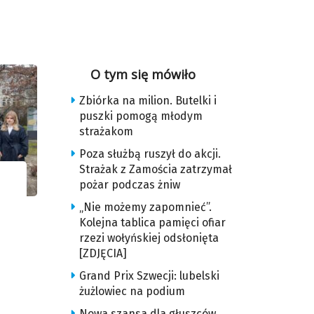
O tym się mówiło
Zbiórka na milion. Butelki i
puszki pomogą młodym
strażakom
Poza służbą ruszył do akcji.
Strażak z Zamościa zatrzymał
pożar podczas żniw
„Nie możemy zapomnieć”.
Kolejna tablica pamięci ofiar
rzezi wołyńskiej odsłonięta
[ZDJĘCIA]
Grand Prix Szwecji: lubelski
żużlowiec na podium
Nowa szansa dla głuszców.