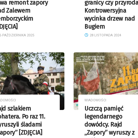
rwa remont zapory
granicy czy przyrod
ad Zalewem
Kontrowersyjna
emborzyckim
wycinka drzew nad
DJĘCIA]
Bugiem
6 PAŹDZIERNIKA 2025
28 LISTOPADA 2024
ADOMOŚCI
WIADOMOŚCI
jd szlakiem
Uczczą pamięć
hatera. Po raz 11.
legendarnego
ruszyli śladami
dowódcy. Rajd
apory” [ZDJĘCIA]
„Zapory” wyruszy z