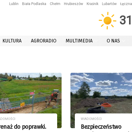
Lublin
Biała Podlaska
Chełm
Hrubieszów
Kraśnik
Lubartów
Łęczna
3
KULTURA
AGRORADIO
MULTIMEDIA
O NAS
ADOMOŚCI
WIADOMOŚCI
enaż do poprawki.
Bezpieczeństwo