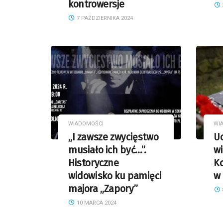
kontrowersje
7 PAŹDZIERNIKA 2024
WIADOMOŚCI
WI
„I zawsze zwycięstwo
U
musiało ich być…”.
wi
Historyczne
K
widowisko ku pamięci
w
majora „Zapory”
10 MARCA 2024