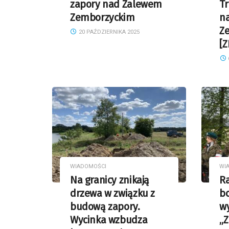
zapory nad Zalewem
T
Zemborzyckim
n
Z
20 PAŹDZIERNIKA 2025
[Z
WIADOMOŚCI
WI
Na granicy znikają
Ra
drzewa w związku z
bo
budową zapory.
wy
Wycinka wzbudza
„Z