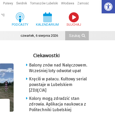
Ot
Puławy
Świdnik
Tomaszów Lubelski
Włodawa
Zamość
1
°C
PODCASTY
KALENDARIUM
SŁUCHAJ
czwartek, 6 sierpnia 2026
Ciekawostki
Balony znów nad Nałęczowem.
Wcześniej loty odwołał upał
Kręcili w pałacu. Kultowy serial
powstaje w Lubelskiem
[ZDJĘCIA]
Kolory mogą zdradzić stan
zdrowia. Aplikacja naukowca z
Politechniki Lubelskiej