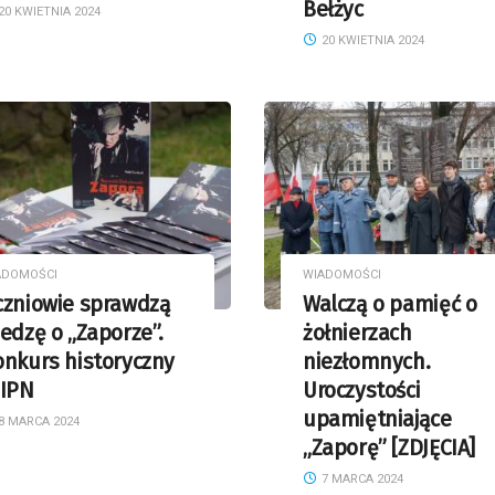
Bełżyc
20 KWIETNIA 2024
20 KWIETNIA 2024
ADOMOŚCI
WIADOMOŚCI
czniowie sprawdzą
Walczą o pamięć o
edzę o „Zaporze”.
żołnierzach
onkurs historyczny
niezłomnych.
 IPN
Uroczystości
upamiętniające
8 MARCA 2024
„Zaporę” [ZDJĘCIA]
7 MARCA 2024