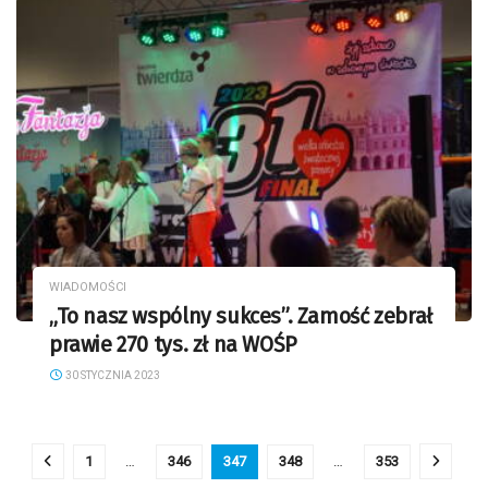
WIADOMOŚCI
„To nasz wspólny sukces”. Zamość zebrał
prawie 270 tys. zł na WOŚP
30 STYCZNIA 2023
1
…
346
347
348
…
353