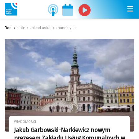
Radio Lublin
>
zakład usług komunalnych
WIADOMOŚCI
Jakub Garbowski-Narkiewicz nowym
prezesem Zakładu Usług Komunalnych w