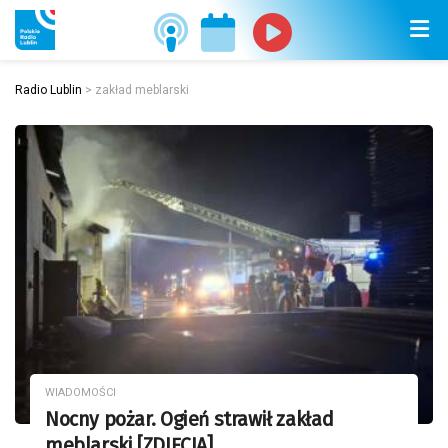
Radio Lublin
>
zakład meblarski
WIADOMOŚCI
Nocny pożar. Ogień strawił zakład
meblarski [ZDJĘCIA]