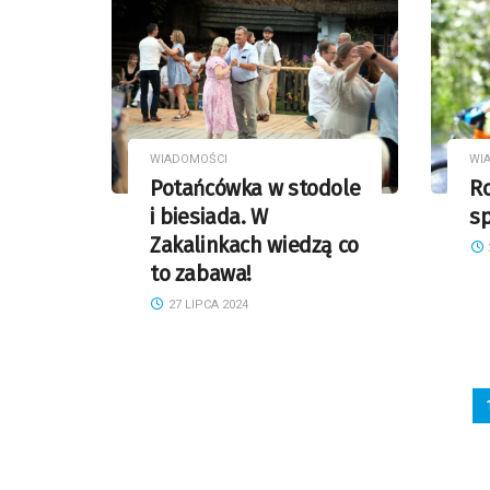
WIADOMOŚCI
WI
Potańcówka w stodole
Ro
i biesiada. W
s
Zakalinkach wiedzą co
to zabawa!
27 LIPCA 2024