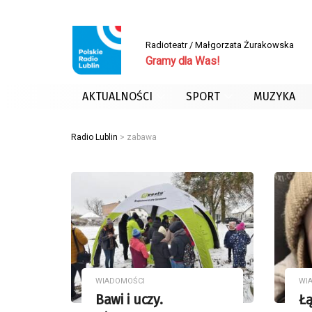
Radioteatr / Małgorzata Żurakowska
Gramy dla Was!
AKTUALNOŚCI
SPORT
MUZYKA
Radio Lublin
>
zabawa
WIADOMOŚCI
WI
Bawi i uczy.
Ł