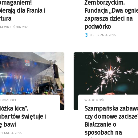
omaganiem!
Zemborzyckim.
ierają dla Frania i
Fundacja „Dwa ogni
tura
zaprasza dzieci na
podwórko
14 WRZEŚNIA 2025
9 SIERPNIA 2025
ADOMOŚCI
WIADOMOŚCI
óżka kica”.
Szampańska zabaw
bartów świętuje i
czy domowe zacisze
ę bawi
Bialczanie o
sposobach na
31 MAJA 2025