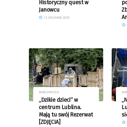
Historyczny quest w
p
Janowcu
Zb
Ar
12 GRUDNIA 2025
WIADOMOŚCI
WI
„Dzikie dzieci” w
„N
centrum Lublina.
Lu
Mają tu swój Rezerwat
si
[ZDJĘCIA]