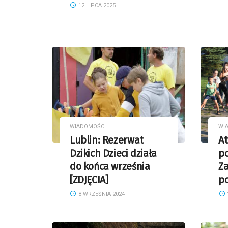
12 LIPCA 2025
WIADOMOŚCI
WI
Lublin: Rezerwat
At
Dzikich Dzieci działa
p
do końca września
Z
[ZDJĘCIA]
po
8 WRZEŚNIA 2024