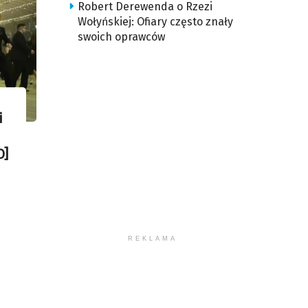
Robert Derewenda o Rzezi
Wołyńskiej: Ofiary często znały
swoich oprawców
i
O]
REKLAMA