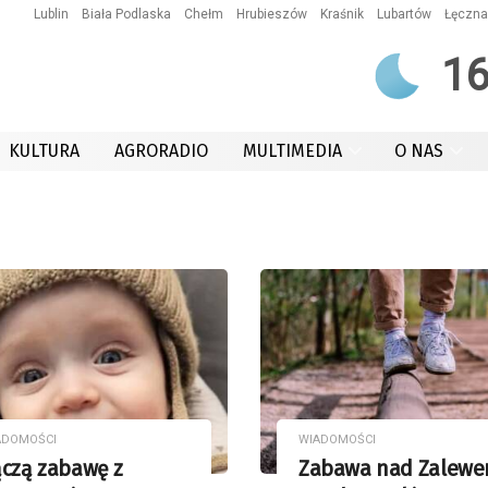
Lublin
Biała Podlaska
Chełm
Hrubieszów
Kraśnik
Lubartów
Łęczna
1
KULTURA
AGRORADIO
MULTIMEDIA
O NAS
ADOMOŚCI
WIADOMOŚCI
ączą zabawę z
Zabawa nad Zalew