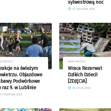
sylwestrową noc
31 GRUDNIA 2024
ADOMOŚCI
WIADOMOŚCI
rakcje na świeżym
Wraca Rezerwat
owietrzu. Objazdowe
Dzikich Dzieci!
abawy Podwórkowe
[ZDJĘCIA]
 raz 9. w Lublinie
30 LIPCA 2024
19 SIERPNIA 2024