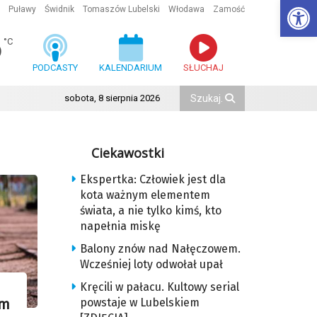
Ot
Puławy
Świdnik
Tomaszów Lubelski
Włodawa
Zamość
6
°C
PODCASTY
KALENDARIUM
SŁUCHAJ
sobota, 8 sierpnia 2026
Ciekawostki
Ekspertka: Człowiek jest dla
kota ważnym elementem
świata, a nie tylko kimś, kto
napełnia miskę
Balony znów nad Nałęczowem.
Wcześniej loty odwołał upał
Kręcili w pałacu. Kultowy serial
powstaje w Lubelskiem
em