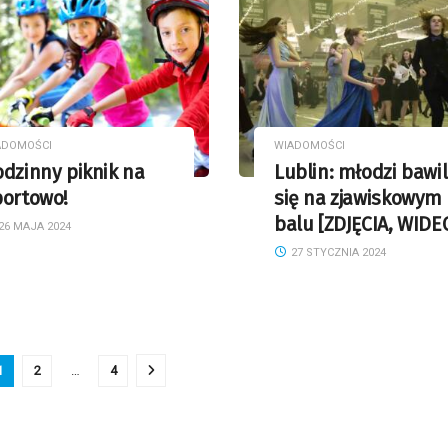
ADOMOŚCI
WIADOMOŚCI
dzinny piknik na
Lublin: młodzi bawil
portowo!
się na zjawiskowym
balu [ZDJĘCIA, WIDE
26 MAJA 2024
27 STYCZNIA 2024
1
2
…
4