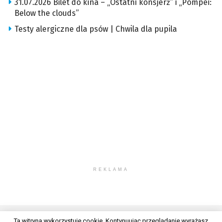
31.07.2026 Bilet do kina – „Ostatni konsjerż” i „Pompei:
Below the clouds”
Testy alergiczne dla psów | Chwila dla pupila
REKLAMA
Ta witryna wykorzystuje cookie. Kontynuując przeglądanie wyrażasz