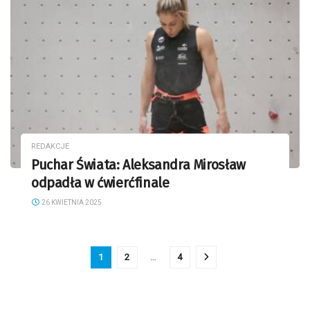
REDAKCJE
Puchar Świata: Aleksandra Mirosław
odpadła w ćwierćfinale
26 KWIETNIA 2025
1
2
…
4